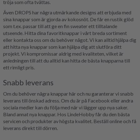
tröja som ofta tvättas.
Även DROPS har några utmärkande designs att erbjuda med
sina knappar som är gjorda av kokosnöt. De får en rustik glöd
som t.ex. passar till att ge en fin sweater ett tilltalande
utseende. Hitta dina favoritknappar i vårt breda sortiment
eller kontakta oss om du behöver något. Vi kan alltid hjälpa dig
att hitta nya knappar som kan hjälpa dig att slutföra ditt
projekt. Vi kompromissar aldrig med kvaliteten, vilket är
anledningen till att du alltid kan hitta de bästa knapparna till
ett rimligt pris.
Snabb leverans
Om du behöver några knappar här och nu garanterar vi snabb
leverans till önskad adress. Om du är på Facebook eller andra
sociala medier kan du följa med när vi lägger upp nya saker.
Bland annat nya knappar. Hos LindeHobby får du den bästa
servicen och produkter av högsta kvalitet. Beställ online och få
leverans direkt till dörren.