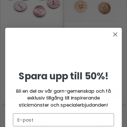
HOBBYARTS
DROPS KNAPP
PÄRLEMORKNAPPAR,
OLIVTRÄ 15 MM (NR.
BLUSH, 20 MM, 10 ST
513)
49.95 SEK
6.95 SEK
Antal
Antal
Spara upp till 50%!
Bli en del av vår garn-gemenskap och få
Lägg till varukorgen
Lägg till varukorgen
exklusiv tillgång till inspirerande
stickmönster och specialerbjudanden!