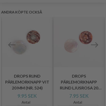
ANDRA KÖPTE OCKSÅ
DROPS RUND
DROPS
PÄRLEMORKNAPP VIT
PÄRLEMORKNAPP
20 MM (NR. 524)
RUND LJUSROSA 20
MM (NR. 607)
9.95 SEK
7.95 SEK
Antal
Antal