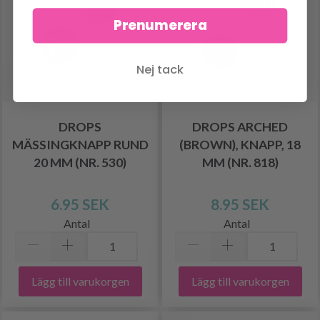
Prenumerera
Nej tack
DROPS
DROPS ARCHED
MÄSSINGKNAPP RUND
(BROWN), KNAPP, 18
20 MM (NR. 530)
MM (NR. 818)
6.95 SEK
8.95 SEK
Antal
Antal
Lägg till varukorgen
Lägg till varukorgen