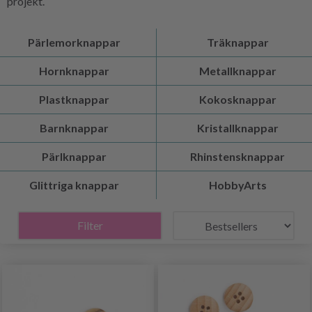
projekt.
Pärlemorknappar
Träknappar
Hornknappar
Metallknappar
Plastknappar
Kokosknappar
Barnknappar
Kristallknappar
Pärlknappar
Rhinstensknappar
Glittriga knappar
HobbyArts
Filter