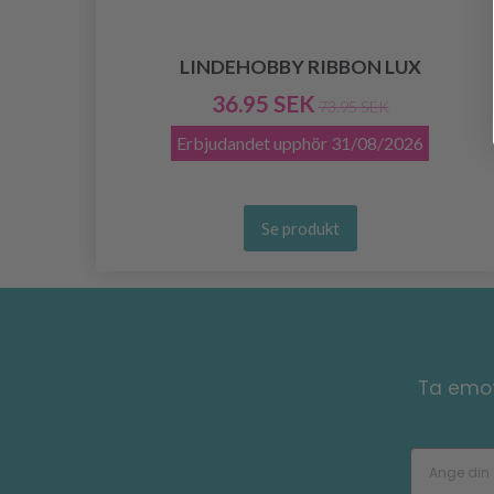
LINDEHOBBY RIBBON LUX
36.95 SEK
73.95 SEK
Erbjudandet upphör
31/08/2026
Se produkt
Ta emot