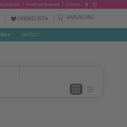
ntakta oss
Frakt og leverans
Om oss
VARUKORG
ÖNSKELISTA
SREA
OUTLET