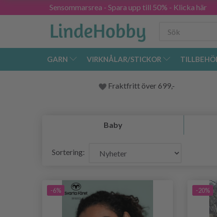
Sensommarsrea - Spara upp till 50% - Klicka här
GARN
VIRKNÅLAR/STICKOR
TILLBEHÖ
Fraktfritt över 699,-
Baby
Sortering:
-6%
-20%