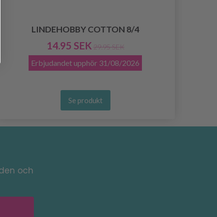
LINDEHOBBY COTTON 8/4
14.95 SEK
29.95 SEK
Erbjudandet upphör
31/08/2026
Se produkt
nden och