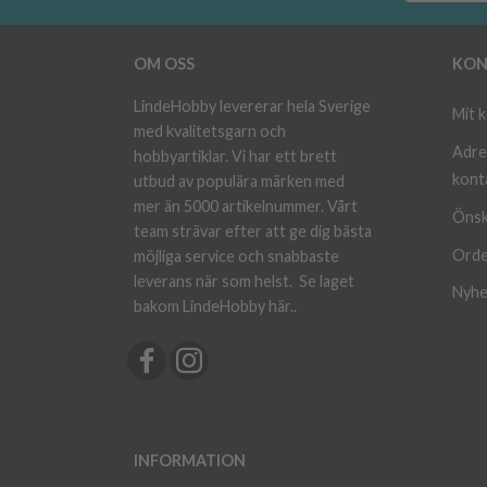
OM OSS
KON
LindeHobby levererar hela Sverige
Mit 
med kvalitetsgarn och
Adre
hobbyartiklar. Vi har ett brett
kont
utbud av populära märken med
mer än 5000 artikelnummer. Vårt
Önsk
team strävar efter att ge dig bästa
Orde
möjliga service och snabbaste
leverans när som helst.
Se laget
Nyhe
bakom LindeHobby här.
.
INFORMATION