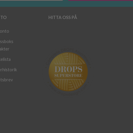
TO
HITTA OSS PÅ
konto
ssboks
akter
elista
rhistorik
tsbrev