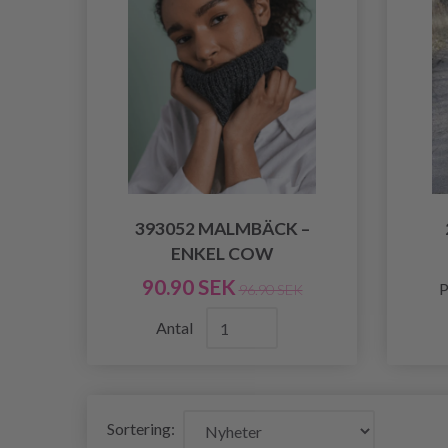
393052 MALMBÄCK –
ENKEL COW
90.90 SEK
P
96.90 SEK
Antal
Sortering: