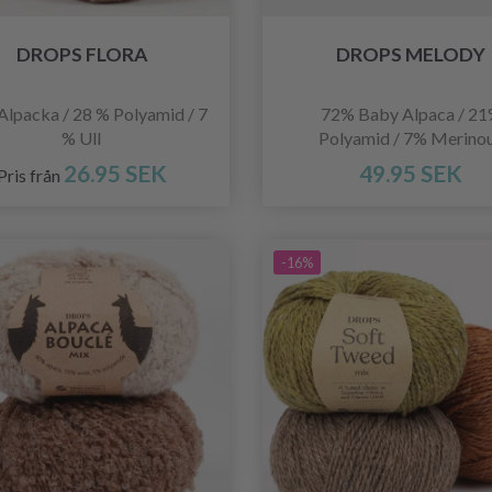
DROPS FLORA
DROPS MELODY
Alpacka / 28 % Polyamid / 7
72% Baby Alpaca / 2
% Ull
Polyamid / 7% Merinou
26.95 SEK
49.95 SEK
Pris från
-16%