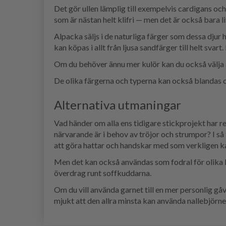
Det gör ullen lämplig till exempelvis cardigans oc
som är nästan helt klifri — men det är också bara l
Alpacka säljs i de naturliga färger som dessa djur
kan köpas i allt från ljusa sandfärger till helt svar
Om du behöver ännu mer kulör kan du också välja att 
De olika färgerna och typerna kan också blandas o
Alternativa utmaningar
Vad händer om alla ens tidigare stickprojekt har re
närvarande är i behov av tröjor och strumpor? I så 
att göra hattar och handskar med som verkligen ka
Men det kan också användas som fodral för olika
överdrag runt soffkuddarna.
Om du vill använda garnet till en mer personlig gåva,
mjukt att den allra minsta kan använda nallebjörne