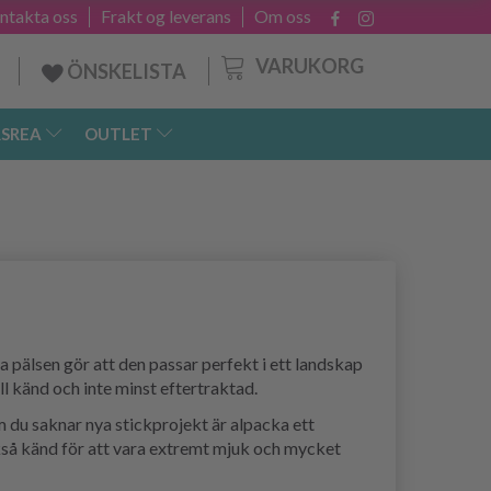
ntakta oss
Frakt og leverans
Om oss
VARUKORG
ÖNSKELISTA
SREA
OUTLET
 pälsen gör att den passar perfekt i ett landskap
ll känd och inte minst eftertraktad.
m du saknar nya stickprojekt är alpacka ett
ckså känd för att vara extremt mjuk och mycket