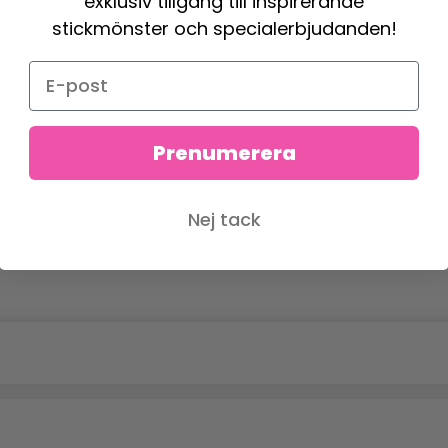
exklusiv tillgång till inspirerande
stickmönster och specialerbjudanden!
Prenumerera
Nej tack