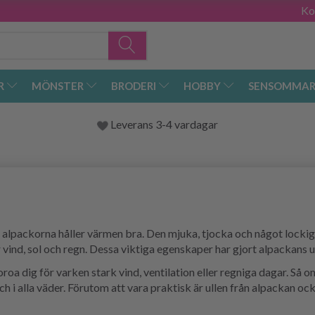
Ko
R
MÖNSTER
BRODERI
HOBBY
SENSOMMAR
Leverans 3-4 vardagar
alpackorna håller värmen bra. Den mjuka, tjocka och något lockiga
 vind, sol och regn. Dessa viktiga egenskaper har gjort alpackans u
oa dig för varken stark vind, ventilation eller regniga dagar. Så o
h i alla väder. Förutom att vara praktisk är ullen från alpackan o