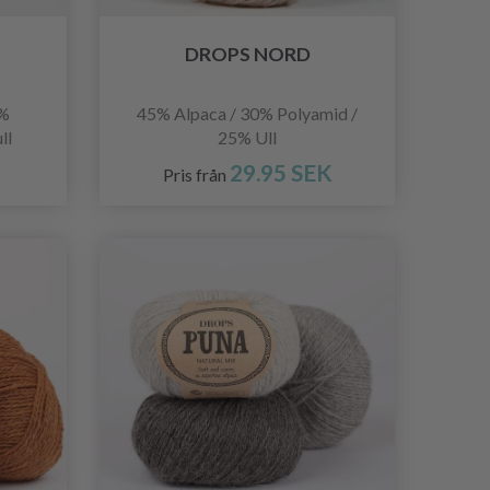
DROPS NORD
1%
45% Alpaca / 30% Polyamid /
ll
25% Ull
29.95 SEK
Pris från