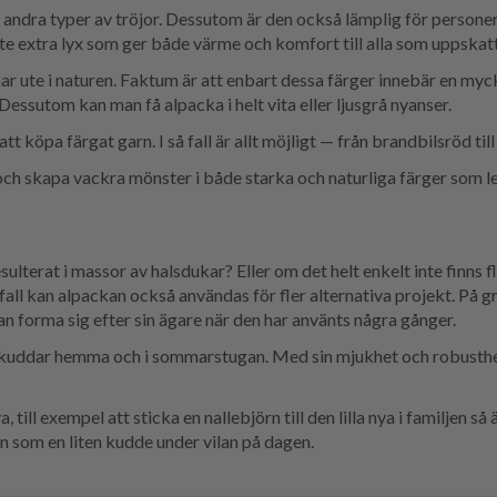
h andra typer av tröjor. Dessutom är den också lämplig för person
ite extra lyx som ger både värme och komfort till alla som uppskatt
 har ute i naturen. Faktum är att enbart dessa färger innebär en my
t. Dessutom kan man få alpacka i helt vita eller ljusgrå nyanser.
köpa färgat garn. I så fall är allt möjligt — från brandbilsröd till 
ch skapa vackra mönster i både starka och naturliga färger som le
sulterat i massor av halsdukar? Eller om det helt enkelt inte finns
fall kan alpackan också användas för fler alternativa projekt. På g
n forma sig efter sin ägare när den har använts några gånger.
 kuddar hemma och i sommarstugan. Med sin mjukhet och robusthet 
 till exempel att sticka en nallebjörn till den lilla nya i familjen så
n som en liten kudde under vilan på dagen.