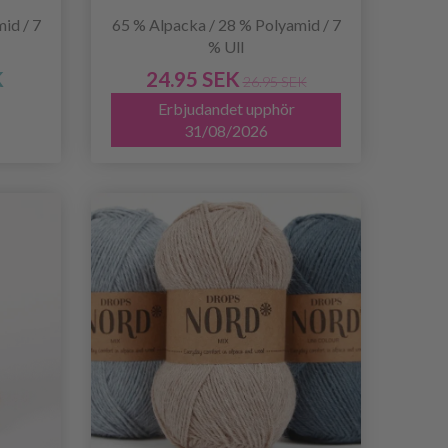
id / 7
65 % Alpacka / 28 % Polyamid / 7
% Ull
K
24.95 SEK
26.95 SEK
Erbjudandet upphör
31/08/2026