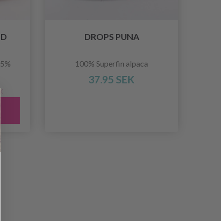
ED
DROPS PUNA
25%
100% Superfin alpaca
37.95 SEK
K