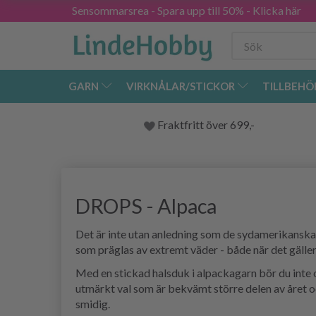
Sensommarsrea - Spara upp till 50% - Klicka här
GARN
VIRKNÅLAR/STICKOR
TILLBEHÖ
Fraktfritt över 699,-
DROPS - Alpaca
Det är inte utan anledning som de sydamerikanska 
som präglas av extremt väder - både när det gäller
Med en stickad halsduk i alpackagarn bör du inte or
utmärkt val som är bekvämt större delen av året oc
smidig.