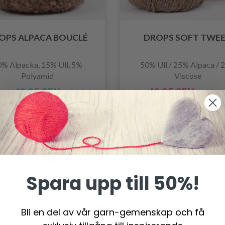
OPS ALPACA BOUCLÉ
DROPS SOFT TWE
% Alpacka, 15% Ull, 5%
50% Ull / 25% Alpaca / 
Polyamid
Viscose
40.95 SEK
40.95 SEK
48.95 SE
Erbjudandet upphör
31/08/2026
Spara upp till 50%!
Bli en del av vår garn-gemenskap och få