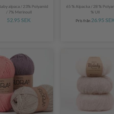
aby alpaca / 23% Polyamid
65 % Alpacka / 28 % Polyam
/ 7% Merinoull
% Ull
52.95 SEK
26.95 SE
Pris från