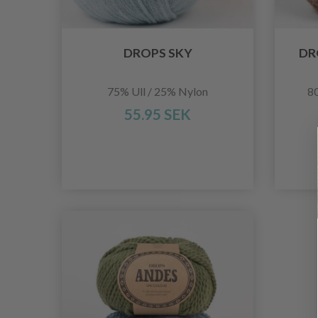
DROPS SKY
DR
75% Ull / 25% Nylon
80
55.95 SEK