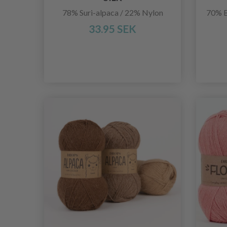
78% Suri-alpaca / 22% Nylon
70% B
33.95 SEK