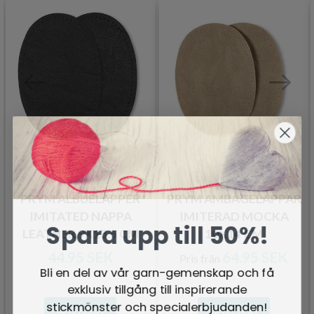
PRYM ALBUELAPPER
PRYM AMBÅGELAPPAR
IMITATED NAPPA
IMITERAD MOCKA
Spara upp till 50%!
LEATHER 9X13.5 CM
10X14 CM
44.95 SEK
64.95 SEK
Pris från
Bli en del av vår garn-gemenskap och få
exklusiv tillgång till inspirerande
stickmönster och specialerbjudanden!
Se produkt
Se produkt