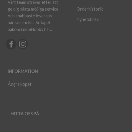
Vårt team strävar efter att
ge dig bästa möjliga service
Orderhistorik
och snabbaste leverans
Nyhetsbrev
när som helst.
Se laget
bakom LindeHobby här.
.
INFORMATION
Ångra köpet
HITTA OSS PÅ