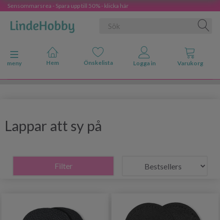
Sensommarsrea - Spara upp till 50% - klicka här
Ändra navigering
meny
Lappar att sy på
Filter