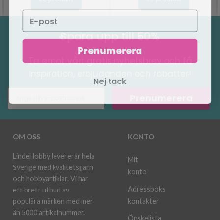
Spara upp till 50%
Prenumerera
Ta emot vårt gratis nyhetsbrev och få
inspiration, erbjudanden och rabatter!
Nej tack
Prenumerera
OM OSS
KONTO
LindeHobby levererar hela
Mit
Sverige med kvalitetsgarn
konto
och hobbyartiklar. Vi har
Adressboks
ett brett utbud av
kontakter
populära märken med mer
än 5000 artikelnummer.
Önskelista