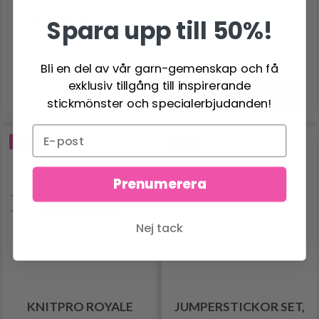
74.95 SEK
899.00 SEK
Spara upp till 50%!
93.95 SEK
Antal
Bli en del av vår garn-gemenskap och få
exklusiv tillgång till inspirerande
Lägg till varukorgen
Se produkt
stickmönster och specialerbjudanden!
-20%
-50%
Prenumerera
Nej tack
KNITPRO ROYALE
JUMPERSTICKOR SET,