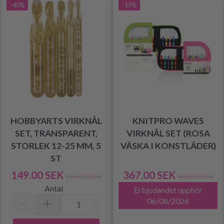
-40%
-19%
HOBBYARTS VIRKNÅL
KNITPRO WAVES
SET, TRANSPARENT,
VIRKNÅL SET (ROSA
STORLEK 12-25 MM, 5
VÄSKA I KONSTLÄDER)
ST
149.00 SEK
367.00 SEK
250.00 SEK
458.00 SEK
Antal
Erbjudandet upphör
06/08/2026