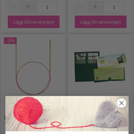
Lägg till varukorgen
Lägg till varukorgen
-20%
ADDI LACE
KNITPRO BAMBOO
RUNDSTICKOR (FASTA)
JUMPERSTICKESET 25
60 CM (2.00-8.00MM)
CM