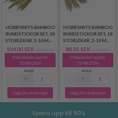
HOBBYARTS BAMBOO
HOBBYARTS BAMBOO
RUNDSTICKOR SET, 18
RUNDSTICKOR SET, 18
STORLEKAR, 2-10 MM -
STORLEKAR, 2-10 MM -
80 CM
40 CM
104.00 SEK
88.95 SEK
139.00 SEK
119.00 SEK
Erbjudandet upphör
Erbjudandet upphör
31/08/2026
31/08/2026
Antal
Antal
Lägg till varukorgen
Lägg till varukorgen
Spara upp till 50%