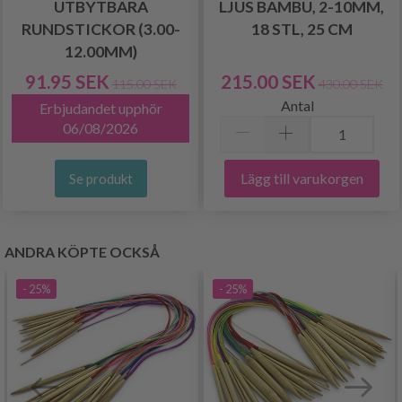
UTBYTBARA
LJUS BAMBU, 2-10MM,
RUNDSTICKOR (3.00-
18 STL, 25 CM
12.00MM)
91.95 SEK
215.00 SEK
115.00 SEK
430.00 SEK
Antal
Erbjudandet upphör
06/08/2026
Lägg till varukorgen
Se produkt
ANDRA KÖPTE OCKSÅ
- 25%
- 25%