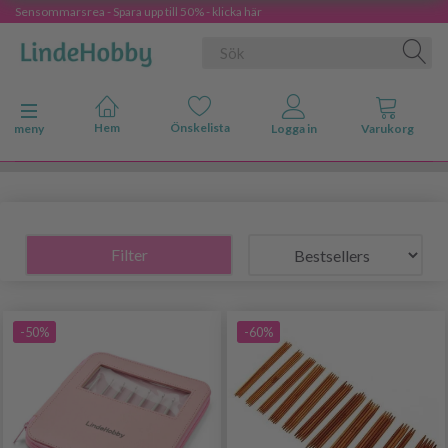
Sensommarsrea - Spara upp till 50% - klicka här
Ändra navigering
meny
Filter
-50%
-60%