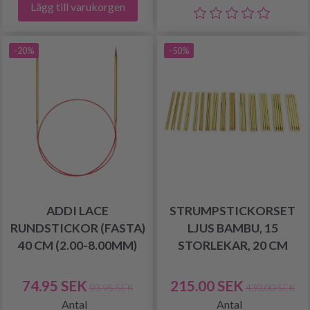
Lägg till varukorgen
-20%
-50%
ADDI LACE
STRUMPSTICKORSET
RUNDSTICKOR (FASTA)
LJUS BAMBU, 15
40 CM (2.00-8.00MM)
STORLEKAR, 20 CM
74.95 SEK
215.00 SEK
93.95 SEK
430.00 SEK
Antal
Antal