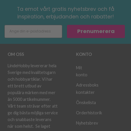
Ta emot vårt gratis nyhetsbrev och få
inspiration, erbjudanden och rabatter!
Prenumerera
OM OSS
KONTO
LindeHobby levererar hela
Mit
Sverige med kvalitetsgarn
konto
och hobbyartiklar. Vi har
Adressboks
ett brett utbud av
kontakter
populära märken med mer
än 5000 artikelnummer.
Önskelista
Vårt team strävar efter att
ge dig bästa möjliga service
Orderhistorik
och snabbaste leverans
Nyhetsbrev
när som helst.
Se laget