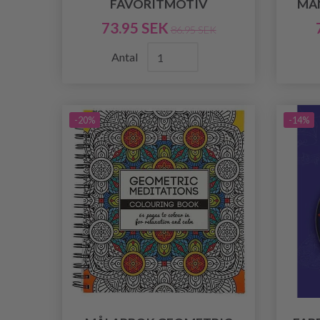
FAVORITMOTIV
MAN
73.95 SEK
86.95 SEK
Antal
-20%
-14%