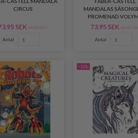
ER-CASTELL MANDALA
FABER-CASTELL
CIRCUS
MANDALAS SÄSONG
PROMENAD VOLYM
73.95 SEK
73.95 SEK
86.95 SEK
86.95 SE
Antal
Antal
-11%