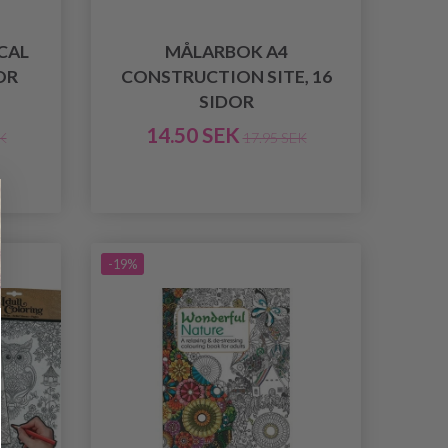
CAL
MÅLARBOK A4
OR
CONSTRUCTION SITE, 16
SIDOR
14.50 SEK
K
17.95 SEK
-19%