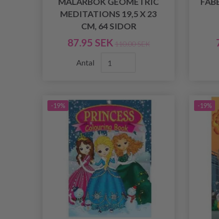
MÅLARBOK GEOMETRIC
FAB
MEDITATIONS 19,5 X 23
CM, 64 SIDOR
87.95 SEK
110.00 SEK
Antal
-19%
-19%