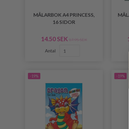
MÅLARBOK A4 PRINCESS,
MÅL
16 SIDOR
14.50 SEK
17.95 SEK
Antal
-19%
-19%