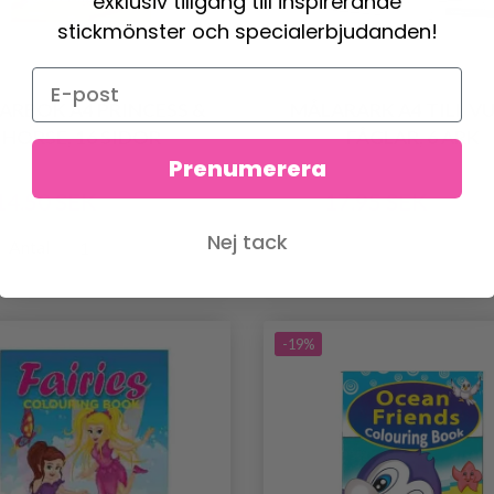
exklusiv tillgång till inspirerande
stickmönster och specialerbjudanden!
ARBOK A4 PRINCESS &
MÅLARARK A4 TILL V
HORSE, 16 SIDOR
FÅGLAR, 6 ARK
Prenumerera
14.50 SEK
17.95 SEK
17.95 SEK
19.95 SE
Nej tack
Antal
-19%