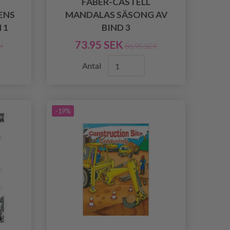
FABER-CASTELL
ENS
MANDALAS SÄSONG AV
 1
BIND 3
73.95 SEK
K
86.95 SEK
Antal
-19%