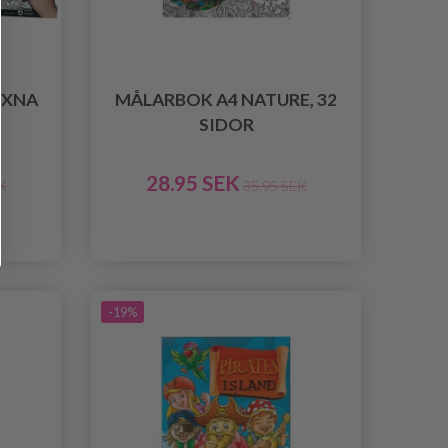
UXNA
MÅLARBOK A4 NATURE, 32
SIDOR
28.95 SEK
K
35.95 SEK
-19%