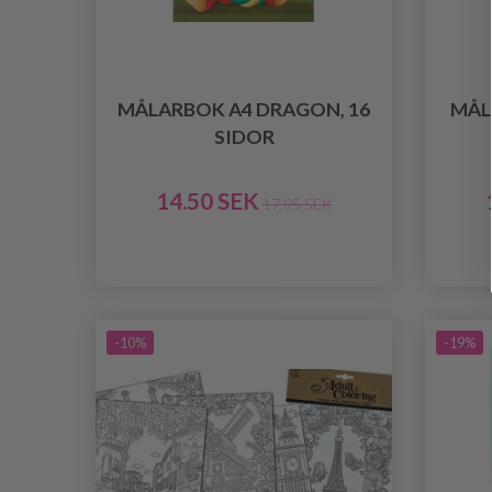
MÅLARBOK A4 DRAGON, 16
MÅL
SIDOR
14.50 SEK
17.95 SEK
-10%
-19%