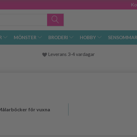
Ko
R
MÖNSTER
BRODERI
HOBBY
SENSOMMAR
Leverans 3-4 vardagar
Målarböcker för vuxna