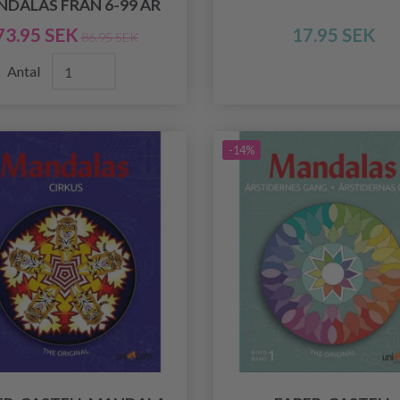
DALAS FRÅN 6-99 ÅR
73.95 SEK
17.95 SEK
86.95 SEK
Antal
-14%