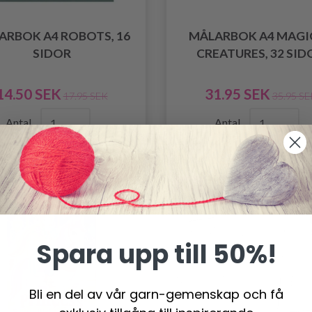
ARBOK A4 ROBOTS, 16
MÅLARBOK A4 MAGI
SIDOR
CREATURES, 32 SID
14.50 SEK
31.95 SEK
17.95 SEK
35.95 SE
Antal
Antal
-10%
Spara upp till 50%!
Bli en del av vår garn-gemenskap och få