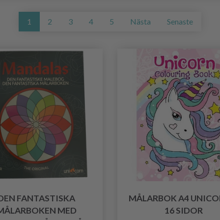
1
2
3
4
5
Nästa
Senaste
DEN FANTASTISKA
MÅLARBOK A4 UNICOR
MÅLARBOKEN MED
16 SIDOR