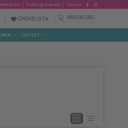
ntakta oss
Frakt og leverans
Om oss
VARUKORG
ÖNSKELISTA
SREA
OUTLET