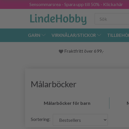
Sensommarsrea - Spara upp till 50% - Klicka här
GARN
VIRKNÅLAR/STICKOR
TILLBEHÖ
Fraktfritt över 699,-
Målarböcker
Målarböcker för barn
Sortering: