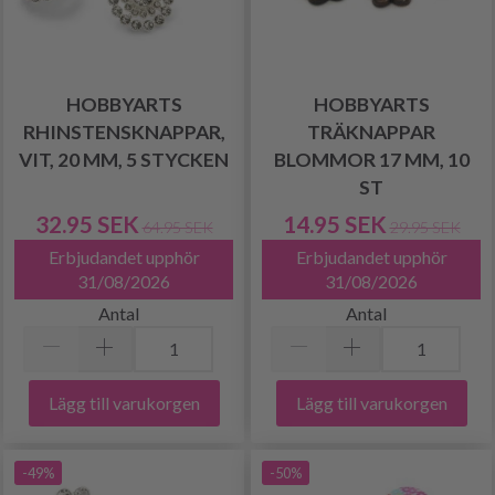
HOBBYARTS
HOBBYARTS
RHINSTENSKNAPPAR,
TRÄKNAPPAR
VIT, 20 MM, 5 STYCKEN
BLOMMOR 17 MM, 10
ST
32.95 SEK
14.95 SEK
64.95 SEK
29.95 SEK
Erbjudandet upphör
Erbjudandet upphör
31/08/2026
31/08/2026
Antal
Antal
Lägg till varukorgen
Lägg till varukorgen
-49%
-50%