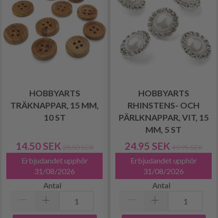
HOBBYARTS
HOBBYARTS
TRÄKNAPPAR, 15 MM,
RHINSTENS- OCH
10 ST
PÄRLKNAPPAR, VIT, 15
MM, 5 ST
14.50 SEK
24.95 SEK
28.50 SEK
49.95 SEK
Erbjudandet upphör
Erbjudandet upphör
31/08/2026
31/08/2026
Antal
Antal