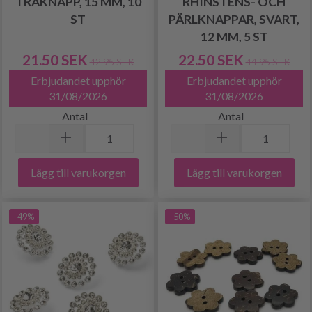
TRÄKNAPP, 15 MM, 10
RHINSTENS- OCH
ST
PÄRLKNAPPAR, SVART,
12 MM, 5 ST
21.50 SEK
22.50 SEK
42.95 SEK
44.95 SEK
Erbjudandet upphör
Erbjudandet upphör
31/08/2026
31/08/2026
Antal
Antal
Lägg till varukorgen
Lägg till varukorgen
-49%
-50%