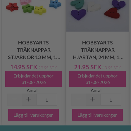
HOBBYARTS
HOBBYARTS
TRÄKNAPPAR
TRÄKNAPPAR
STJÄRNOR 13 MM, 10
HJÄRTAN, 24 MM, 10
ST
ST
14.95 SEK
21.95 SEK
29.95 SEK
43.95 SEK
Erbjudandet upphör
Erbjudandet upphör
31/08/2026
31/08/2026
Antal
Antal
Lägg till varukorgen
Lägg till varukorgen