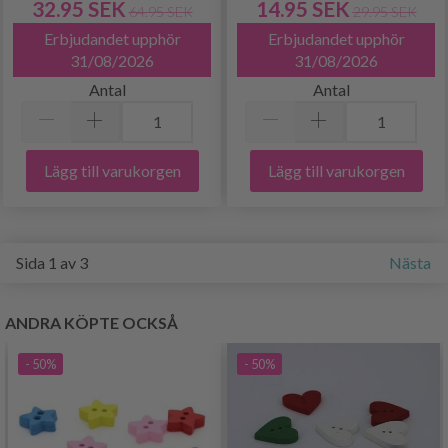
32.95 SEK
14.95 SEK
64.95 SEK
29.95 SEK
Erbjudandet upphör
Erbjudandet upphör
31/08/2026
31/08/2026
Antal
Antal
Lägg till varukorgen
Lägg till varukorgen
Sida 1 av 3
Nästa
ANDRA KÖPTE OCKSÅ
- 50%
- 50%