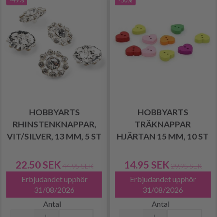
HOBBYARTS
HOBBYARTS
RHINSTENKNAPPAR,
TRÄKNAPPAR
VIT/SILVER, 13 MM, 5 ST
HJÄRTAN 15 MM, 10 ST
22.50 SEK
14.95 SEK
44.95 SEK
29.95 SEK
Erbjudandet upphör
Erbjudandet upphör
31/08/2026
31/08/2026
Antal
Antal