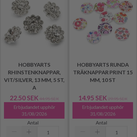
HOBBYARTS
HOBBYARTS RUNDA
RHINSTENKNAPPAR,
TRÄKNAPPAR PRINT 15
VIT/SILVER, 13 MM, 5 ST,
MM, 10 ST
A
22.50 SEK
14.95 SEK
44.95 SEK
29.95 SEK
Erbjudandet upphör
Erbjudandet upphör
31/08/2026
31/08/2026
Antal
Antal