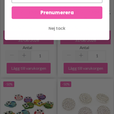
RHINSTENSKNAPPAR,
RHINSTENKNAPPAR,
Prenumerera
VITA, 11 MM, 5
VIT/SILVER, 13 MM, 5 ST,
STYCKEN
B
22.50 SEK
22.50 SEK
Nej tack
44.95 SEK
44.95 SEK
Erbjudandet upphör
Erbjudandet upphör
31/08/2026
31/08/2026
Antal
Antal
Lägg till varukorgen
Lägg till varukorgen
-50%
-50%