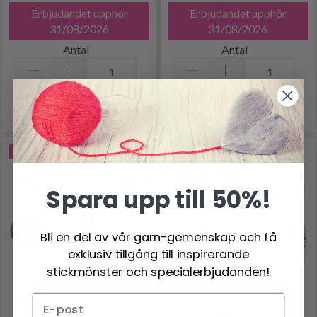
Erbjudandet upphör
Erbjudandet upphör
31/08/2026
31/08/2026
Antal
Antal
Lägg till varukorgen
Lägg till varukorgen
-49%
-49%
Spara upp till 50%!
Bli en del av vår garn-gemenskap och få
exklusiv tillgång till inspirerande
stickmönster och specialerbjudanden!
HOBBYARTS
HOBBYARTS