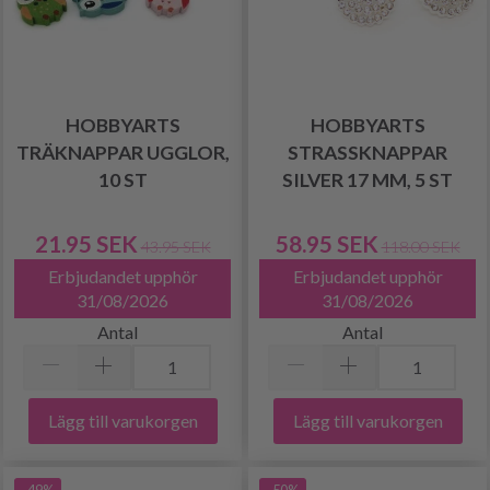
HOBBYARTS
HOBBYARTS
TRÄKNAPPAR UGGLOR,
STRASSKNAPPAR
10 ST
SILVER 17 MM, 5 ST
21.95 SEK
58.95 SEK
43.95 SEK
118.00 SEK
Erbjudandet upphör
Erbjudandet upphör
31/08/2026
31/08/2026
Antal
Antal
Lägg till varukorgen
Lägg till varukorgen
-49%
-50%