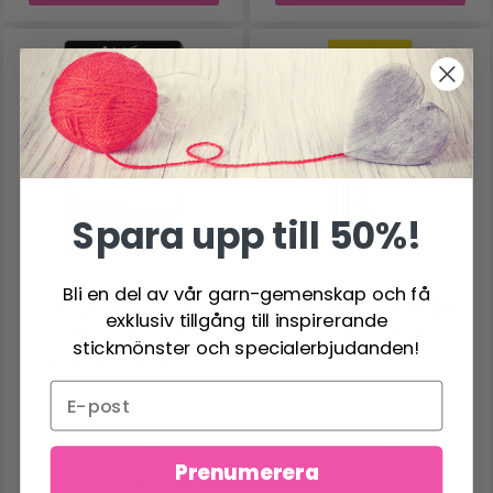
Spara upp till 50%!
Bli en del av vår garn-gemenskap och få
STAEDTLER MARS
STAEDTLER MIXED
exklusiv tillgång till inspirerande
LUMOGRAPH
OFFICE SET
stickmönster och specialerbjudanden!
BLYERTSAR, 12 ST.
368.00 SEK
60.95 SEK
Prenumerera
Antal
Antal