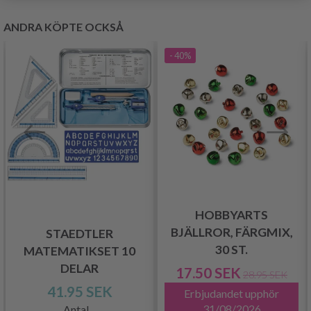
ANDRA KÖPTE OCKSÅ
- 40%
HOBBYARTS
BJÄLLROR, FÄRGMIX,
STAEDTLER
30 ST.
MATEMATIKSET 10
DELAR
17.50 SEK
28.95 SEK
41.95 SEK
Erbjudandet upphör
31/08/2026
Antal