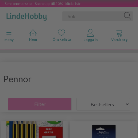
Sensommarsrea - Spara upp till 50% - klicka här
Ändra navigering
meny
Pennor
Filter