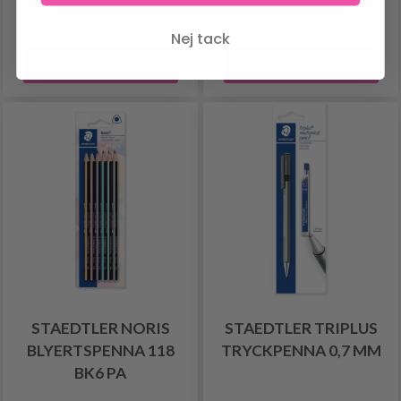
Nej tack
Lägg till varukorgen
Lägg till varukorgen
STAEDTLER NORIS
STAEDTLER TRIPLUS
BLYERTSPENNA 118
TRYCKPENNA 0,7 MM
BK6 PA