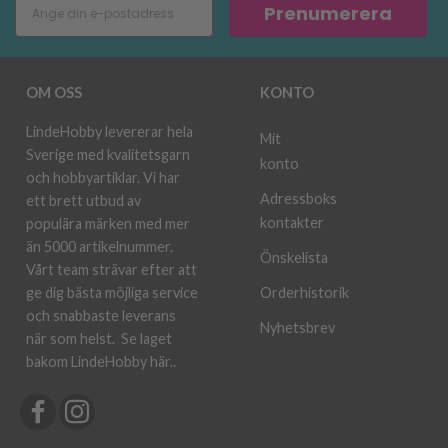
Prenumerera
OM OSS
KONTO
LindeHobby levererar hela
Mit
Sverige med kvalitetsgarn
konto
och hobbyartiklar. Vi har
Adressboks
ett brett utbud av
kontakter
populära märken med mer
än 5000 artikelnummer.
Önskelista
Vårt team strävar efter att
ge dig bästa möjliga service
Orderhistorik
och snabbaste leverans
Nyhetsbrev
när som helst.
Se laget
bakom LindeHobby här.
.