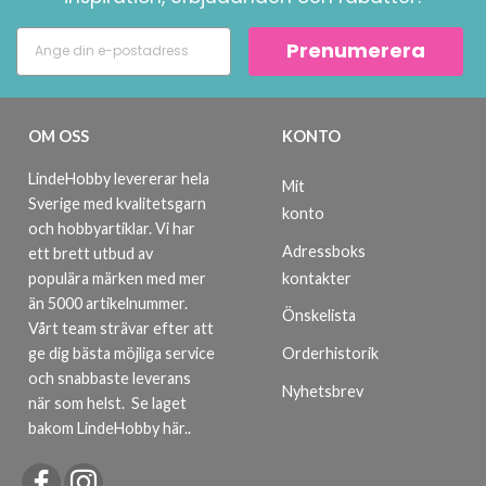
Prenumerera
OM OSS
KONTO
LindeHobby levererar hela
Mit
Sverige med kvalitetsgarn
konto
och hobbyartiklar. Vi har
Adressboks
ett brett utbud av
kontakter
populära märken med mer
än 5000 artikelnummer.
Önskelista
Vårt team strävar efter att
ge dig bästa möjliga service
Orderhistorik
och snabbaste leverans
Nyhetsbrev
när som helst.
Se laget
bakom LindeHobby här.
.