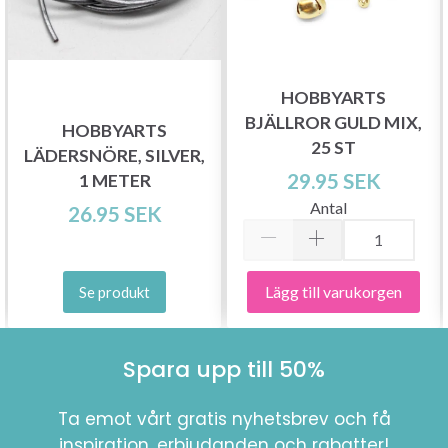
Spara upp till 50%!
HOBBYARTS
BJÄLLROR GULD MIX,
HOBBYARTS
Bli en del av vår garn-gemenskap och få
25 ST
LÄDERSNÖRE, SILVER,
exklusiv tillgång till inspirerande
29.95 SEK
1 METER
stickmönster och specialerbjudanden!
Antal
26.95 SEK
Lägg till varukorgen
Se produkt
Prenumerera
Nej tack
Spara upp till 50%
Ta emot vårt gratis nyhetsbrev och få
inspiration, erbjudanden och rabatter!