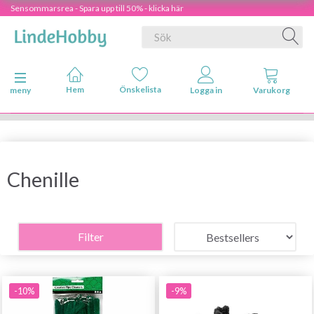
Sensommarsrea - Spara upp till 50% - klicka här
Ändra navigering
meny
Chenille
Filter
-10%
-9%