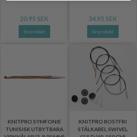
20.95 SEK
34.95 SEK
Se produkt
Se produkt
KNITPRO SYMFONIE
KNITPRO ROSTFRI
TUNISISK UTBYTBARA
STÅLKABEL SWIVEL
VIRKNÅLAR (3-8.00 MM)
GULD (40-150 CM)