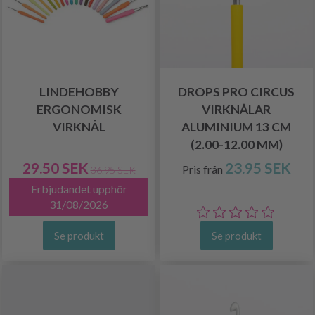
LINDEHOBBY
DROPS PRO CIRCUS
ERGONOMISK
VIRKNÅLAR
VIRKNÅL
ALUMINIUM 13 CM
(2.00-12.00 MM)
29.50 SEK
23.95 SEK
Pris från
36.95 SEK
Erbjudandet upphör
31/08/2026
Se produkt
Se produkt