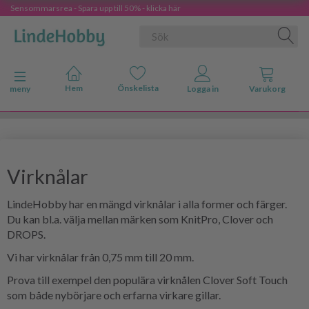
Sensommarsrea - Spara upp till 50% - klicka här
Ändra navigering
meny
Virknålar
LindeHobby har en mängd virknålar i alla former och färger.
Du kan bl.a. välja mellan märken som KnitPro, Clover och
DROPS.
Vi har virknålar från 0,75 mm till 20 mm.
Prova till exempel den populära virknålen Clover Soft Touch
som både nybörjare och erfarna virkare gillar.