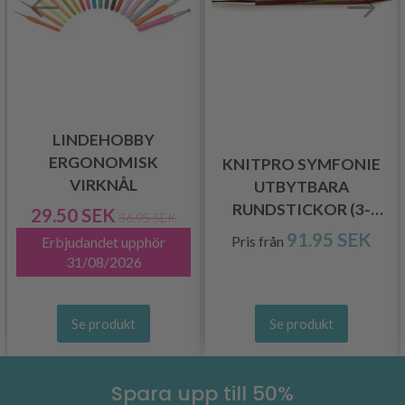
LINDEHOBBY
ERGONOMISK
KNITPRO SYMFONIE
VIRKNÅL
UTBYTBARA
RUNDSTICKOR (3-
29.50 SEK
36.95 SEK
15.00 MM)
91.95 SEK
Pris från
Erbjudandet upphör
31/08/2026
Se produkt
Se produkt
Spara upp till 50%