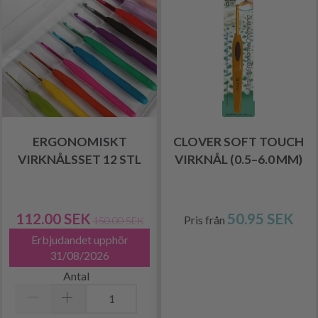
ERGONOMISKT
CLOVER SOFT TOUCH
VIRKNÅLSSET 12 STL
VIRKNÅL (0.5–6.0 MM)
112.00 SEK
50.95 SEK
Pris från
150.00 SEK
Erbjudandet upphör
31/08/2026
Antal