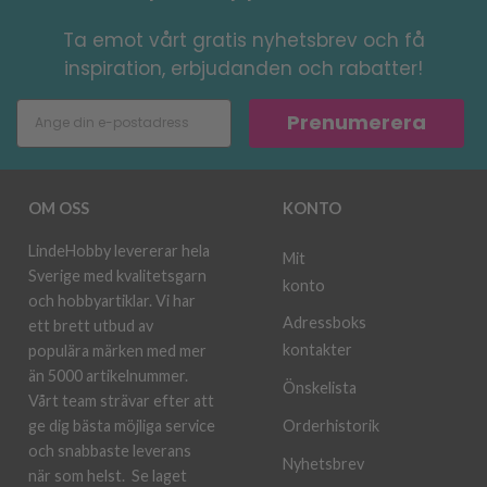
Ta emot vårt gratis nyhetsbrev och få
inspiration, erbjudanden och rabatter!
Prenumerera
OM OSS
KONTO
LindeHobby levererar hela
Mit
Sverige med kvalitetsgarn
konto
och hobbyartiklar. Vi har
Adressboks
ett brett utbud av
kontakter
populära märken med mer
än 5000 artikelnummer.
Önskelista
Vårt team strävar efter att
ge dig bästa möjliga service
Orderhistorik
och snabbaste leverans
Nyhetsbrev
när som helst.
Se laget