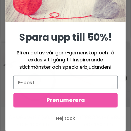
FÄRGER (40-100 CM)
35.95 SEK
34.95 SEK
Se produkt
Se produkt
Spara upp till 50%!
Bli en del av vår garn-gemenskap och få
exklusiv tillgång till inspirerande
stickmönster och specialerbjudanden!
Prenumerera
DROPS WIRE (60, 80
KNITPRO WIRE BRUN
Nej tack
OCH 100 CM)
(40-150 CM)