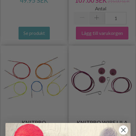
49.95 SEK
107.00 SEK
215.00 SEK
Antal
Lägg till varukorgen
Se produkt
KNITPRO
KNITPRO WIRE LILA
NYLONKABEL, FLERA
(40-150 CM)