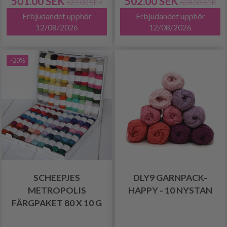
501.00 SEK
502.00 SEK
627.00 SEK
628.00 SEK
Erbjudandet upphör
Erbjudandet upphör
12/08/2026
12/08/2026
-20%
SCHEEPJES
DLY9 GARNPACK-
METROPOLIS
HAPPY - 10 NYSTAN
FÄRGPAKET 80 X 10 G