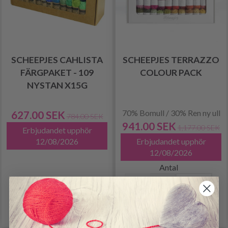
SCHEEPJES CAHLISTA
SCHEEPJES TERRAZZO
FÄRGPAKET - 109
COLOUR PACK
NYSTAN X15G
70% Bomull / 30% Ren ny ull
627.00 SEK
784.00 SEK
941.00 SEK
1,177.00 SEK
Erbjudandet upphör
12/08/2026
Erbjudandet upphör
12/08/2026
Antal
Lägg till varukorgen