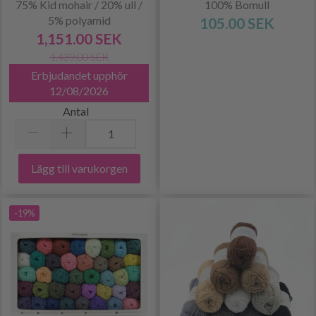
75% Kid mohair / 20% ull /
100% Bomull
5% polyamid
105.00 SEK
1,151.00 SEK
1,439.00 SEK
Erbjudandet upphör
12/08/2026
Antal
Lägg till varukorgen
-19%