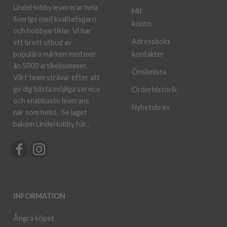
LindeHobby levererar hela
Mit
Sverige med kvalitetsgarn
konto
och hobbyartiklar. Vi har
Adressboks
ett brett utbud av
kontakter
populära märken med mer
än 5000 artikelnummer.
Önskelista
Vårt team strävar efter att
ge dig bästa möjliga service
Orderhistorik
och snabbaste leverans
Nyhetsbrev
när som helst.
Se laget
bakom LindeHobby här.
.
INFORMATION
Ångra köpet