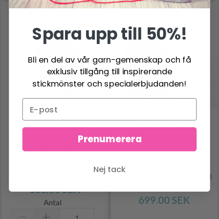
Spara upp till 50%!
Bli en del av vår garn-gemenskap och få
exklusiv tillgång till inspirerande
stickmönster och specialerbjudanden!
DROPS LOVES YOU 7 –
DROPS NORD
SWEET HARMONY 10
GARNPAKET - 22
Prenumerera
NYSTAN
NÖSTER
Nej tack
100 % återvunna jeans
45% Alpaca / 30% Polyamid
/ 25% Ull
133.00 SEK
699.00 SEK
Antal