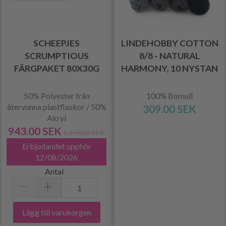
SCHEEPJES
LINDEHOBBY COTTON
SCRUMPTIOUS
8/8 - NATURAL
FÄRGPAKET 80X30G
HARMONY, 10 NYSTAN
50% Polyester från
100% Bomull
återvunna plastflaskor / 50%
309.00 SEK
Akryl
943.00 SEK
1,178.00 SEK
Erbjudandet upphör
12/08/2026
Antal
Lägg till varukorgen