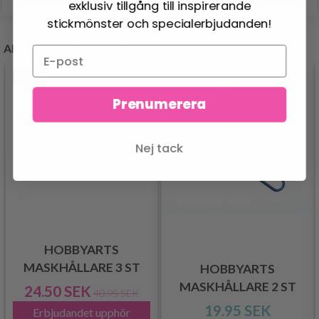
exklusiv tillgång till inspirerande
stickmönster och specialerbjudanden!
ANDRA KÖPTE OCKSÅ
- 40%
Prenumerera
Nej tack
HOBBYARTS
MASKHÅLLARE 3 ST
HOBBYARTS
MASKHÅLLARE 2 ST
24.50 SEK
40.95 SEK
19.95 SEK
Erbjudandet upphör