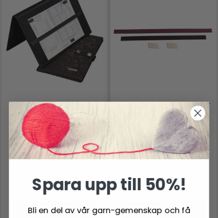
KNITPRO MAGMA
KNITPRO MAGNETSET
MÖNSTERHÅLLARE
(4 ST)
LITEN
379.00 SEK
76.95 SEK
Antal
Antal
Spara upp till 50%!
Bli en del av vår garn-gemenskap och få
Lägg till varukorgen
Lägg till varukorgen