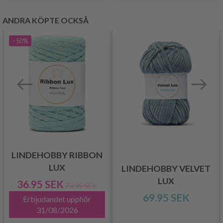
ANDRA KÖPTE OCKSÅ
- 50%
LINDEHOBBY RIBBON
LUX
LINDEHOBBY VELVET
LUX
36.95 SEK
73.95 SEK
69.95 SEK
Erbjudandet upphör
31/08/2026