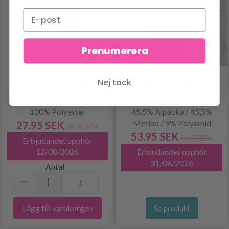
Prenumerera
Nej tack
SCHEEPJES PANDA
JÄRBO ALPACKA
BOUCLÉ
100% Polyester
45,5% Alpacka / 45,5%
Merino / 9% Polyamid
27.95 SEK
34.95 SEK
53.95 SEK
66.95 SEK
Erbjudandet upphör
12/08/2026
Erbjudandet upphör
31/08/2026
Antal
Lägg till varukorgen
Se produkt