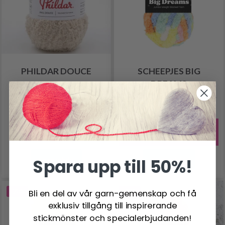
PHILDAR DOUCE
SCHEEPJES BIG
DREAMS
100% Polyester
100% Återvunnen polyester
56.95 SEK
82.95 SEK
103.00 SEK
Erbjudandet upphör
12/08/2026
Spara upp till 50%!
Se produkt
Se produkt
Bli en del av vår garn-gemenskap och få
-20%
-19%
exklusiv tillgång till inspirerande
stickmönster och specialerbjudanden!