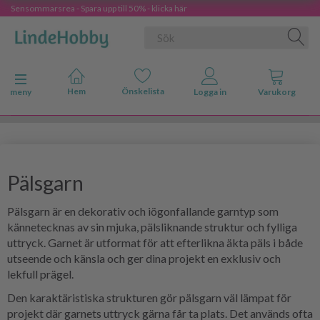
Sensommarsrea - Spara upp till 50% - klicka här
Ändra navigering
meny
Pälsgarn
Pälsgarn är en dekorativ och iögonfallande garntyp som
kännetecknas av sin mjuka, pälsliknande struktur och fylliga
uttryck. Garnet är utformat för att efterlikna äkta päls i både
utseende och känsla och ger dina projekt en exklusiv och
lekfull prägel.
Den karaktäristiska strukturen gör pälsgarn väl lämpat för
projekt där garnets uttryck gärna får ta plats. Det används ofta