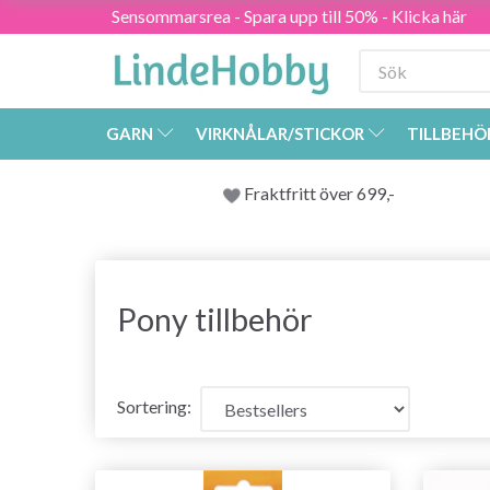
Sensommarsrea - Spara upp till 50% - Klicka här
GARN
VIRKNÅLAR/STICKOR
TILLBEHÖ
Fraktfritt över 699,-
Pony
tillbehör
Sortering: