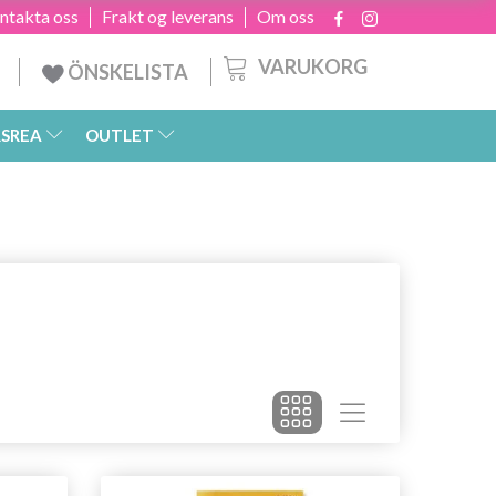
ntakta oss
Frakt og leverans
Om oss
VARUKORG
ÖNSKELISTA
SREA
OUTLET