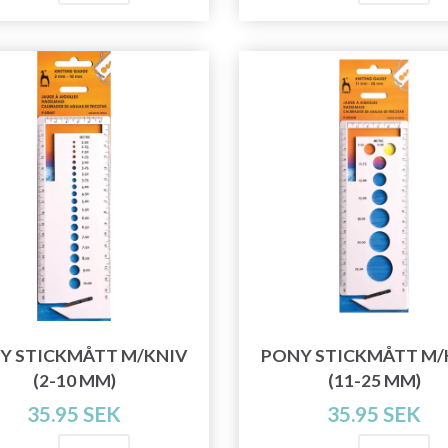
Spara upp till 50%!
Y STICKMÅTT M/KNIV
PONY STICKMÅTT M/
(2-10 MM)
(11-25 MM)
Bli en del av vår garn-gemenskap och få
35.95 SEK
35.95 SEK
exklusiv tillgång till inspirerande
stickmönster och specialerbjudanden!