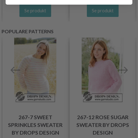
Se produkt
Se produkt
POPULARE PATTERNS
267-7 SWEET
267-12 ROSE SUGAR
SPRINKLES SWEATER
SWEATER BY DROPS
BY DROPS DESIGN
DESIGN