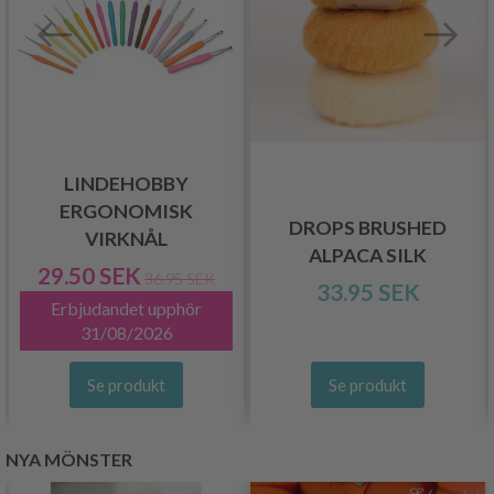
LINDEHOBBY
ERGONOMISK
DROPS BRUSHED
VIRKNÅL
ALPACA SILK
29.50 SEK
36.95 SEK
33.95 SEK
Erbjudandet upphör
31/08/2026
Se produkt
Se produkt
NYA MÖNSTER