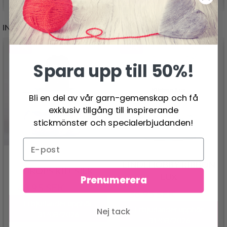
INSPIRATION FÖR DIG
- 13%
- 50%
Spara upp till 50%!
Bli en del av vår garn-gemenskap och få
exklusiv tillgång till inspirerande
stickmönster och specialerbjudanden!
LINDEHOBBY RIBBON
DROPS KID-SILK
LUX
Prenumerera
48.95 SEK
55.95 SEK
36.95 SEK
73.95 SEK
Erbjudandet upphör
Erbjudandet upphör
Nej tack
31/08/2026
31/08/2026