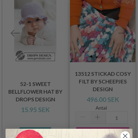
13512 STICKAD COSY
FILT BY SCHEEPJES
52-1 SWEET
DESIGN
BELLFLOWER HAT BY
496.00 SEK
DROPS DESIGN
Antal
15.95 SEK
Lägg till varukorgen
Se produkt