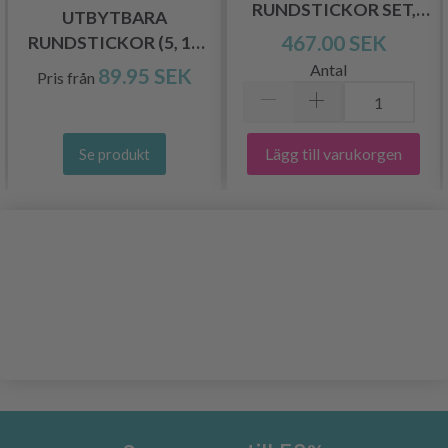
RUNDSTICKOR SET,
UTBYTBARA
STARTER SET, 13 CM
467.00 SEK
RUNDSTICKOR (5, 10
OCH 13 CM)
Antal
89.95 SEK
Pris från
Lägg till varukorgen
Se produkt