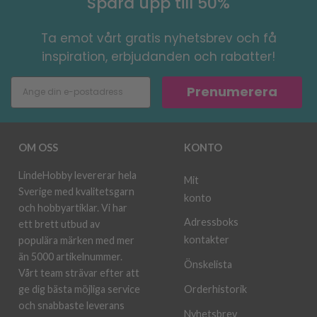
Spara upp till 50%
Ta emot vårt gratis nyhetsbrev och få
inspiration, erbjudanden och rabatter!
Prenumerera
OM OSS
KONTO
LindeHobby levererar hela
Mit
Sverige med kvalitetsgarn
konto
och hobbyartiklar. Vi har
Adressboks
ett brett utbud av
kontakter
populära märken med mer
än 5000 artikelnummer.
Önskelista
Vårt team strävar efter att
ge dig bästa möjliga service
Orderhistorik
och snabbaste leverans
Nyhetsbrev