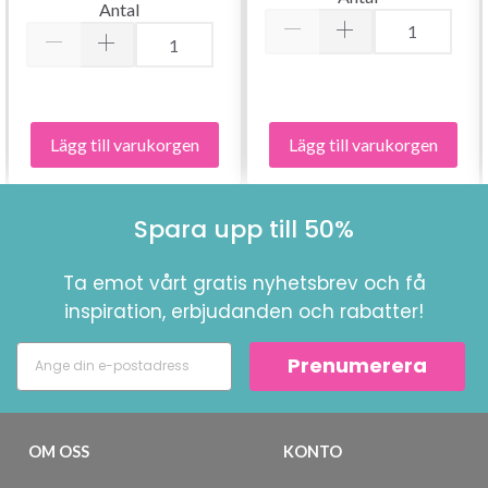
Antal
Bli en del av vår garn-gemenskap och få
exklusiv tillgång till inspirerande
stickmönster och specialerbjudanden!
Lägg till varukorgen
Lägg till varukorgen
Prenumerera
Spara upp till 50%
Ta emot vårt gratis nyhetsbrev och få
Nej tack
inspiration, erbjudanden och rabatter!
Prenumerera
OM OSS
KONTO