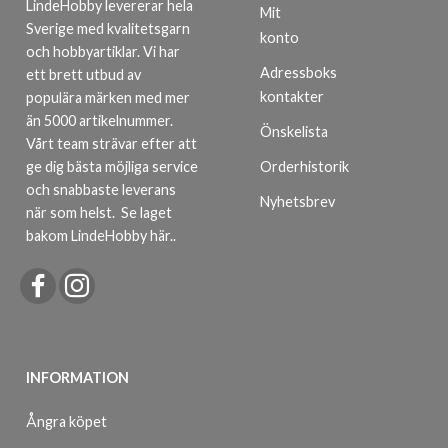
LindeHobby levererar hela
Mit
Sverige med kvalitetsgarn
konto
och hobbyartiklar. Vi har
Adressboks
ett brett utbud av
kontakter
populära märken med mer
än 5000 artikelnummer.
Önskelista
Vårt team strävar efter att
ge dig bästa möjliga service
Orderhistorik
och snabbaste leverans
Nyhetsbrev
när som helst.
Se laget
bakom LindeHobby här.
.
INFORMATION
Ångra köpet