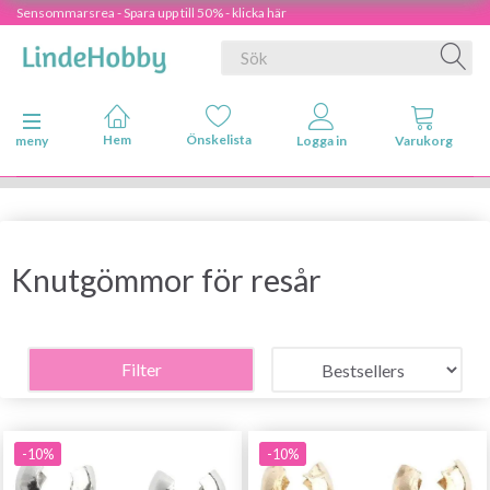
Sensommarsrea - Spara upp till 50% - klicka här
Ändra navigering
meny
Knutgömmor för resår
Filter
-10%
-10%