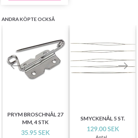
ANDRA KÖPTE OCKSÅ
PRYM BROSCHNÅL 27
SMYCKENÅL 5 ST.
MM, 4 STK
129.00 SEK
Spara upp till 50%!
35.95 SEK
Antal