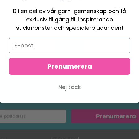
69.95 SEK
Bli en del av vår garn-gemenskap och få
exklusiv tillgång till inspirerande
stickmönster och specialerbjudanden!
Se produkt
Prenumerera
Spara upp till 50%
Nej tack
 vårt gratis nyhetsbrev och få inspiration, erbjuda
rabatter!
Prenumerera