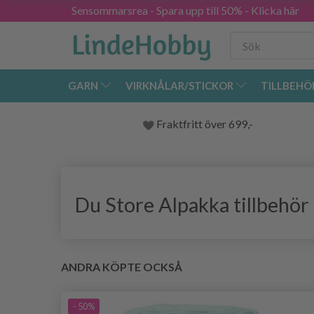
Sensommarsrea - Spara upp till 50% - Klicka här
GARN
VIRKNÅLAR/STICKOR
TILLBEHÖ
Fraktfritt över 699,-
Du Store Alpakka
tillbehör
ANDRA KÖPTE OCKSÅ
- 50%