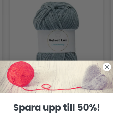
Spara upp till 50%!
LINDEHOBBY VELVET LUX