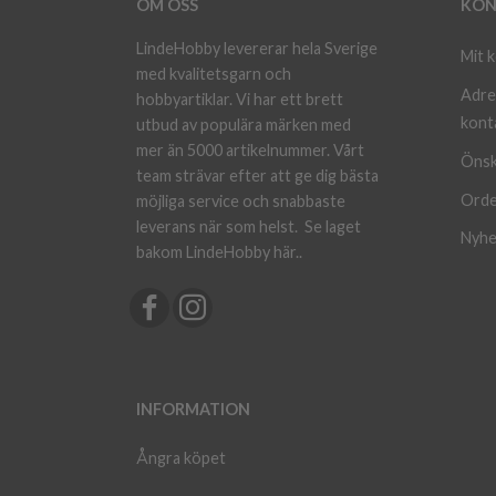
OM OSS
KON
LindeHobby levererar hela Sverige
Mit 
med kvalitetsgarn och
Adre
hobbyartiklar. Vi har ett brett
kont
utbud av populära märken med
mer än 5000 artikelnummer. Vårt
Önsk
team strävar efter att ge dig bästa
Orde
möjliga service och snabbaste
leverans när som helst.
Se laget
Nyhe
bakom LindeHobby här.
.
INFORMATION
Ångra köpet