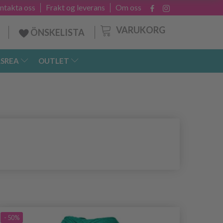
ntakta oss
Frakt og leverans
Om oss
VARUKORG
ÖNSKELISTA
SREA
OUTLET
- 50%