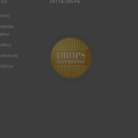
TO
HITTA OSS PÅ
konto
ssboks
akter
elista
rhistorik
tsbrev