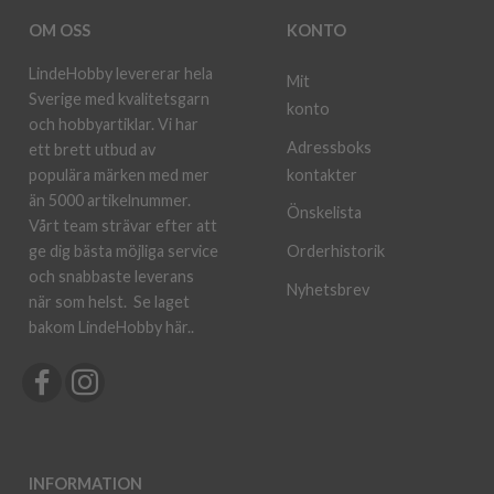
OM OSS
KONTO
LindeHobby levererar hela
Mit
Sverige med kvalitetsgarn
konto
och hobbyartiklar. Vi har
Adressboks
ett brett utbud av
kontakter
populära märken med mer
än 5000 artikelnummer.
Önskelista
Vårt team strävar efter att
ge dig bästa möjliga service
Orderhistorik
och snabbaste leverans
Nyhetsbrev
när som helst.
Se laget
bakom LindeHobby här.
.
INFORMATION