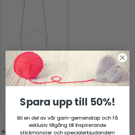
CLOVER PRO "TAKUMI"
RUNDSTICKA 60 CM
160.00 SEK
Pris från
Spara upp till 50%!
Se produkt
Bli en del av vår garn-gemenskap och få
exklusiv tillgång till inspirerande
ANDRA KÖPTE OCKSÅ
stickmönster och specialerbjudanden!