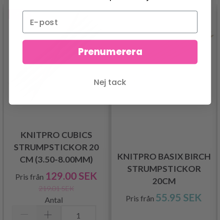
- 41%
Prenumerera
Nej tack
KNITPRO CUBICS
STRUMPSTICKOR 20
KNITPRO BASIX BIRCH
CM (3.50-8.00MM)
STRUMPSTICKOR
129.00 SEK
Pris från
20CM
219.01 SEK
55.95 SEK
Pris från
Antal