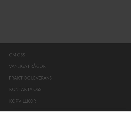
OM OSS
VANLIGA FRÅGOR
FRAKT OG LEVERANS
KONTAKTA OSS
KÖPVILLKOR
Copyright 2026 ©
Lindehobby.se