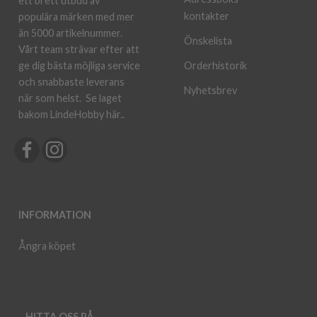
ett brett utbud av
kontakter
populära märken med mer
än 5000 artikelnummer.
Önskelista
Vårt team strävar efter att
ge dig bästa möjliga service
Orderhistorik
och snabbaste leverans
Nyhetsbrev
när som helst.
Se laget
bakom LindeHobby här.
.
INFORMATION
Ångra köpet
HITTA OSS PÅ