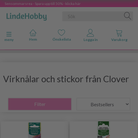
Sensommarsrea - Spara upp till 50% - klicka här
Ändra navigering
meny
Virknålar och stickor från Clover
Filter