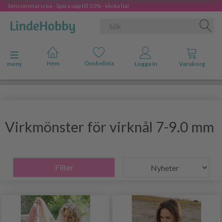
Sensommarsrea - Spara upp till 50% - klicka här
Ändra navigering
meny
Virkmönster för virknål 7-9.0 mm
Filter