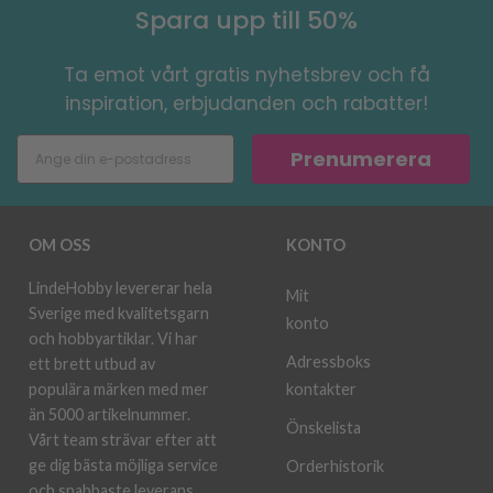
Spara upp till 50%
Ta emot vårt gratis nyhetsbrev och få
inspiration, erbjudanden och rabatter!
Prenumerera
OM OSS
KONTO
LindeHobby levererar hela
Mit
Sverige med kvalitetsgarn
konto
och hobbyartiklar. Vi har
Adressboks
ett brett utbud av
kontakter
populära märken med mer
än 5000 artikelnummer.
Önskelista
Vårt team strävar efter att
ge dig bästa möjliga service
Orderhistorik
och snabbaste leverans