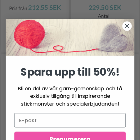
212.55 SEK
229.50 SEK
Pris från
Antal
Lägg till varukorgen
Se produkt
Spara upp till 50%!
Bli en del av vår garn-gemenskap och få
exklusiv tillgång till inspirerande
stickmönster och specialerbjudanden!
91382 FRUKTIGA
147-28 MELANGE BY
Prenumerera