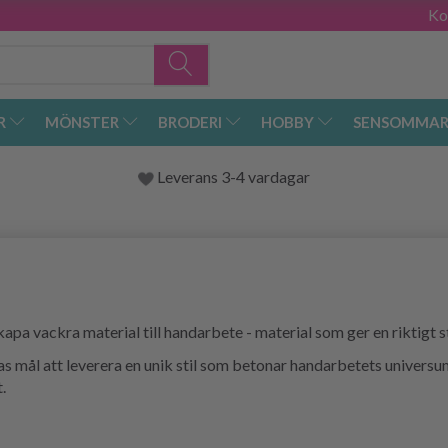
Ko
R
MÖNSTER
BRODERI
HOBBY
SENSOMMAR
Leverans 3-4 vardagar
pa vackra material till handarbete - material som ger en riktigt st
ras mål att leverera en unik stil som betonar handarbetets univers
.