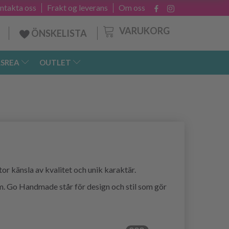
ntakta oss
Frakt og leverans
Om oss
VARUKORG
ÖNSKELISTA
SREA
OUTLET
or känsla av kvalitet och unik karaktär.
um. Go Handmade står för design och stil som gör