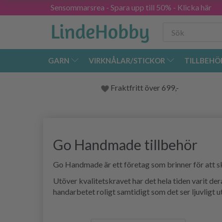
Sensommarsrea - Spara upp till 50% - Klicka här
GARN
VIRKNÅLAR/STICKOR
TILLBEHÖ
Fraktfritt över 699,-
Go Handmade tillbehör
Go Handmade är ett företag som brinner för att ska
Utöver kvalitetskravet har det hela tiden varit de
handarbetet roligt samtidigt som det ser ljuvligt ut