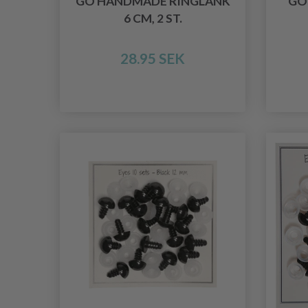
GO HANDMADE RINGLÄNK
GO
6 CM, 2 ST.
28.95 SEK