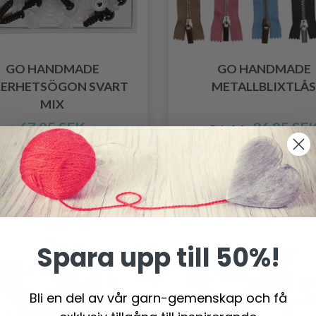
GO HANDMADE
GO HANDMADE
KERHETSÖGON SVART
METALLBLIXTLÅS
MIX
67.95 SEK
36.95 SE
Pris från
Antal
Spara upp till 50%!
Bli en del av vår garn-gemenskap och få