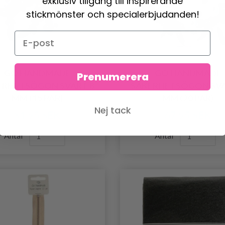
exklusiv tillgång till inspirerande
stickmönster och specialerbjudanden!
GO HANDMADE
GO HANDMADE
Prenumerera
ERHETSÖGON SVART 8
SÄKERHETSÖGON SVA
MM (15 PAR)
MM (20 PAR)
Nej tack
81.95 SEK
67.95 SEK
Antal
Antal