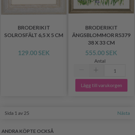
BRODERIKIT
BRODERIKIT
SOLROSFÄLT 6,5 X 5 CM
ÄNGSBLOMMOR R5379
38 X 33 CM
129.00 SEK
555.00 SEK
Antal
Lägg till varukorgen
Sida 1 av 25
Nästa
ANDRA KÖPTE OCKSÅ