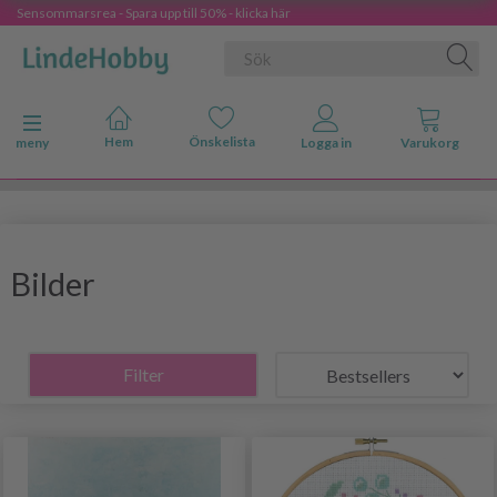
Sensommarsrea - Spara upp till 50% - klicka här
Ändra navigering
meny
Bilder
Filter