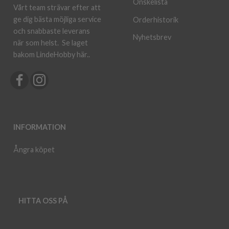
Önskelista
Vårt team strävar efter att
ge dig bästa möjliga service
Orderhistorik
och snabbaste leverans
Nyhetsbrev
när som helst.
Se laget
bakom LindeHobby här.
.
INFORMATION
Ångra köpet
HITTA OSS PÅ