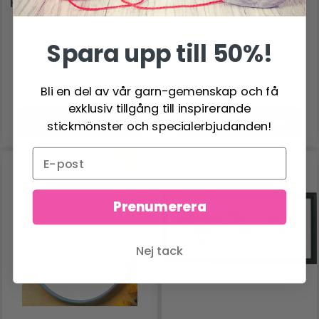
HAPPY FRIENDS 33 X 15
JOHANNES 29 X 19 CM
CM
R5425/82
366.00 SEK
329.00 SEK
Spara upp till 50%!
Antal
Antal
Bli en del av vår garn-gemenskap och få
exklusiv tillgång till inspirerande
Lägg till varukorgen
Lägg till varukorgen
stickmönster och specialerbjudanden!
Prenumerera
Nej tack