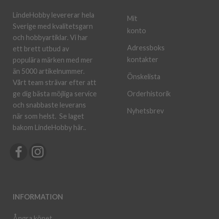
LindeHobby levererar hela
Mit
Sverige med kvalitetsgarn
konto
och hobbyartiklar. Vi har
Adressboks
ett brett utbud av
kontakter
populära märken med mer
än 5000 artikelnummer.
Önskelista
Vårt team strävar efter att
ge dig bästa möjliga service
Orderhistorik
och snabbaste leverans
Nyhetsbrev
när som helst.
Se laget
bakom LindeHobby här.
.
INFORMATION
Ångra köpet