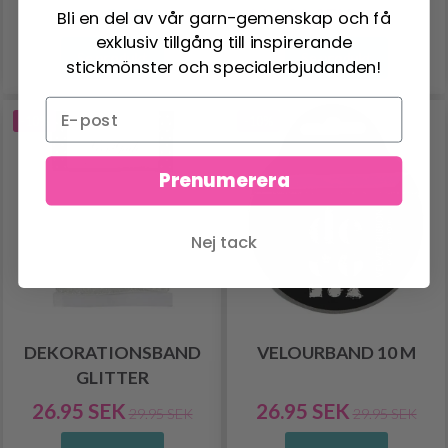
89.95 SEK
116.00 SEK
Bli en del av vår garn-gemenskap och få
129.00 SEK
exklusiv tillgång till inspirerande
Se produkt
Se produkt
stickmönster och specialerbjudanden!
-10%
-10%
Prenumerera
Nej tack
DEKORATIONSBAND
VELOURBAND 10 M
GLITTER
26.95 SEK
26.95 SEK
29.95 SEK
29.95 SEK