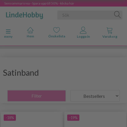
Sensommarsrea - Spara upp till 50% - klicka här
Ändra navigering
meny
Satinband
Filter
-18%
-19%