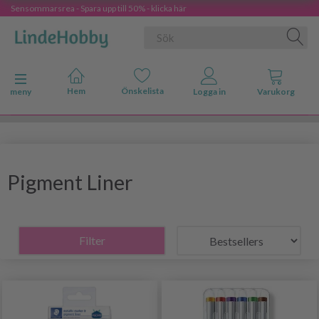
Sensommarsrea - Spara upp till 50% - klicka här
Ändra navigering
meny
Pigment Liner
Filter