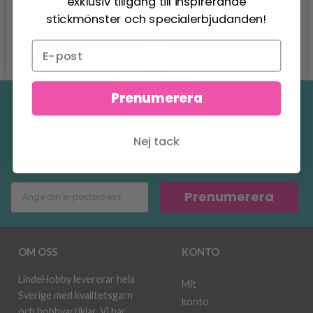
exklusiv tillgång till inspirerande
stickmönster och specialerbjudanden!
Lägg till varukorgen
Lägg till varukorgen
Prenumerera
Spara upp till 50%
Nej tack
Ta emot vårt gratis nyhetsbrev och få
inspiration, erbjudanden och rabatter!
Prenumerera
OM OSS
KONTO
LindeHobby levererar hela
Mit
Sverige med kvalitetsgarn
konto
och hobbyartiklar. Vi har