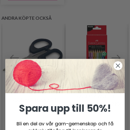
ANDRA KÖPTE OCKSÅ
FABER-CASTELL,
HOBBYARTS SVART
METALLFÄRGPENNOR
Spara upp till 50%!
SAX
SET OM 10
39.95 SEK
76.95 SEK
Bli en del av vår garn-gemenskap och få
Antal
Antal