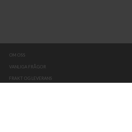
OM OSS
VANLIGA FRÅGOR
FRAKT OG LEVERANS
KONTAKTA OSS
KÖPVILLKOR
Copyright 2026 ©
Lindehobby.se