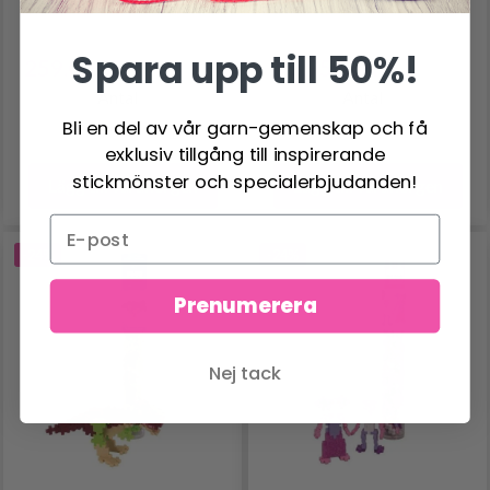
MIX, 100 ST.
170 ST.
Spara upp till 50%!
259.00 SEK
93.95 SEK
345.00 SEK
125.00 SEK
Antal
Antal
Bli en del av vår garn-gemenskap och få
exklusiv tillgång till inspirerande
stickmönster och specialerbjudanden!
Lägg till varukorgen
Lägg till varukorgen
-24%
-24%
Prenumerera
Nej tack