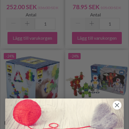
252.00 SEK
78.95 SEK
336.00 SEK
105.00 SEK
Antal
Antal
Lägg till varukorgen
Lägg till varukorgen
-24%
-24%
PLUS-PLUS STOR NEON
PLUS-PLUS ROBOTAR,