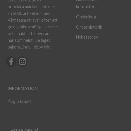
kontakter
populära märken med mer
än 5000 artikelnummer.
Önskelista
Vårt team strävar efter att
ge dig bästa möjliga service
Orderhistorik
och snabbaste leverans
Nyhetsbrev
när som helst.
Se laget
bakom LindeHobby här.
.
INFORMATION
Ångra köpet
HITTA OSS PÅ