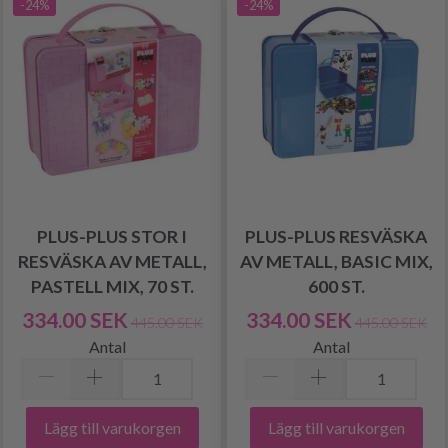
-24%
-24%
PLUS-PLUS STOR I
PLUS-PLUS RESVÄSKA
RESVÄSKA AV METALL,
AV METALL, BASIC MIX,
PASTELL MIX, 70 ST.
600 ST.
334.00 SEK
334.00 SEK
445.00 SEK
445.00 SEK
Antal
Antal
Lägg till varukorgen
Lägg till varukorgen