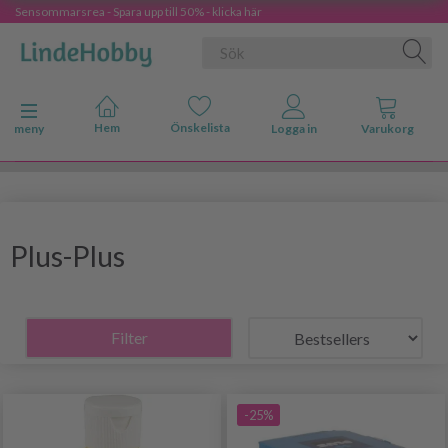
Sensommarsrea - Spara upp till 50% - klicka här
Ändra navigering
meny
Plus-Plus
Filter
-25%