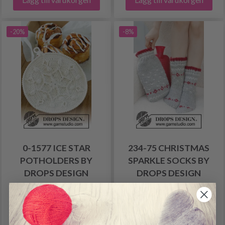
-20%
-8%
0-1577 ICE STAR
234-75 CHRISTMAS
POTHOLDERS BY
SPARKLE SOCKS BY
DROPS DESIGN
DROPS DESIGN
61.85 SEK
174.20 SEK
77.85 SEK
190.65 SEK
Antal
Antal