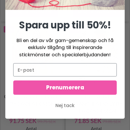
Lägg till varukorgen
Lägg till varukorgen
Spara upp till 50%!
-8%
-10%
Bli en del av vår garn-gemenskap och få
exklusiv tillgång till inspirerande
stickmönster och specialerbjudanden!
Prenumerera
0-1583 BRIGHT HEARTS
0-1580 WINTER
BY DROPS DESIGN
BRANCHES DOILY BY
Nej tack
DROPS DESIGN
91.75 SEK
71.85 SEK
99.75 SEK
79.85 SEK
Antal
Antal