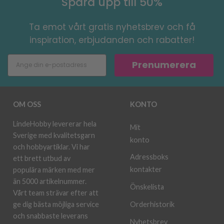
Spara upp till 50%
Ta emot vårt gratis nyhetsbrev och få
inspiration, erbjudanden och rabatter!
Prenumerera
OM OSS
KONTO
LindeHobby levererar hela
Mit
Sverige med kvalitetsgarn
konto
och hobbyartiklar. Vi har
Adressboks
ett brett utbud av
kontakter
populära märken med mer
än 5000 artikelnummer.
Önskelista
Vårt team strävar efter att
ge dig bästa möjliga service
Orderhistorik
och snabbaste leverans
Nyhetsbrev