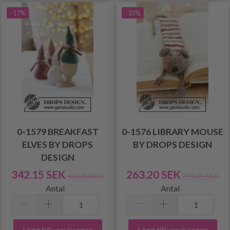
-17%
-10%
0-1579 BREAKFAST
0-1576 LIBRARY MOUSE
ELVES BY DROPS
BY DROPS DESIGN
DESIGN
342.15 SEK
263.20 SEK
416.60 SEK
295.65 SEK
Antal
Antal
Lägg till varukorgen
Lägg till varukorgen