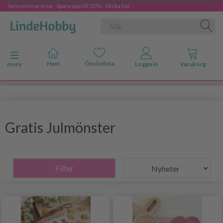
Sensommarsrea - Spara upp till 50% - klicka här
Ändra navigering
meny
Gratis Julmönster
Filter