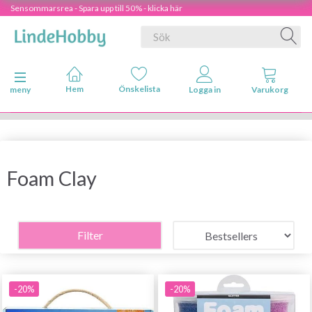
Sensommarsrea - Spara upp till 50% - klicka här
Ändra navigering
meny
Foam Clay
Filter
-20%
-20%