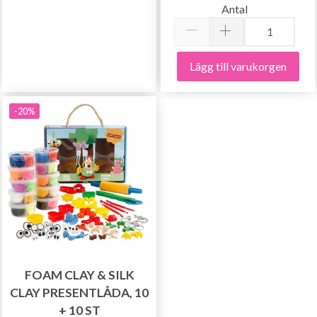
Antal
Lägg till varukorgen
Prenumerera
-20%
Nej tack
FOAM CLAY & SILK
CLAY PRESENTLÅDA, 10
+ 10 ST