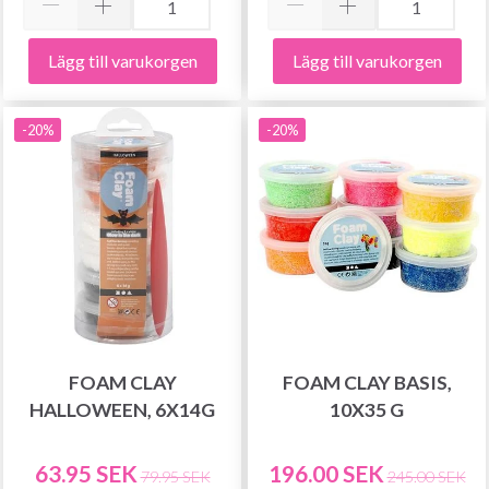
Lägg till varukorgen
Lägg till varukorgen
-20%
-20%
Spara upp till 50%!
FOAM CLAY
FOAM CLAY BASIS,
HALLOWEEN, 6X14G
10X35 G
Bli en del av vår garn-gemenskap och få
exklusiv tillgång till inspirerande
63.95 SEK
196.00 SEK
79.95 SEK
245.00 SEK
stickmönster och specialerbjudanden!