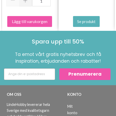
Bli en del av vår garn-gemenskap och få
exklusiv tillgång till inspirerande
Lägg till varukorgen
Se produkt
stickmönster och specialerbjudanden!
Spara upp till 50%
Prenumerera
Ta emot vårt gratis nyhetsbrev och få
inspiration, erbjudanden och rabatter!
Nej tack
Prenumerera
OM OSS
KONTO
LindeHobby levererar hela
Mit
Sverige med kvalitetsgarn
konto