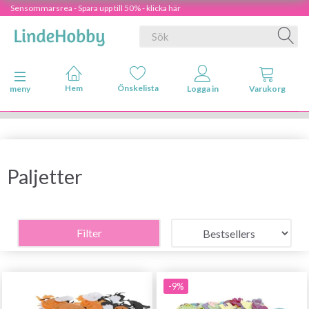
Sensommarsrea - Spara upp till 50% - klicka här
Ändra navigering
meny
Paljetter
Filter
-9%