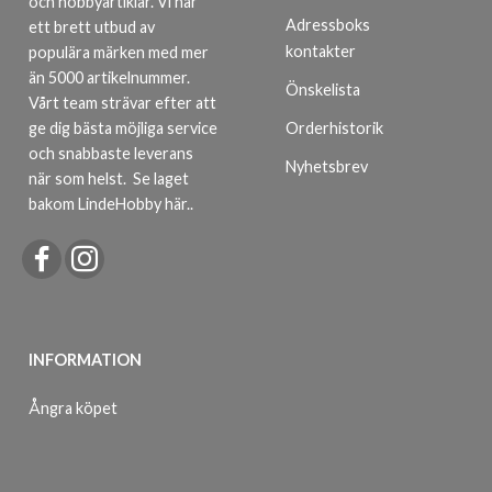
och hobbyartiklar. Vi har
Adressboks
ett brett utbud av
kontakter
populära märken med mer
än 5000 artikelnummer.
Önskelista
Vårt team strävar efter att
ge dig bästa möjliga service
Orderhistorik
och snabbaste leverans
Nyhetsbrev
när som helst.
Se laget
bakom LindeHobby här.
.
INFORMATION
Ångra köpet