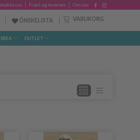
ntakta oss
Frakt og leverans
Om oss
VARUKORG
ÖNSKELISTA
SREA
OUTLET