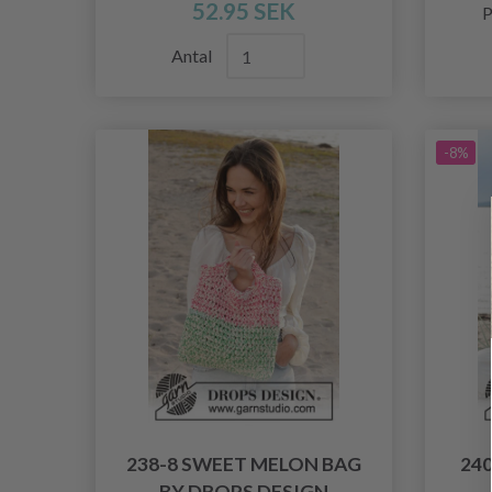
52.95 SEK
P
Antal
-8%
238-8 SWEET MELON BAG
24
BY DROPS DESIGN