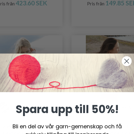
423.60 SEK
149.85 SE
ris från
Pris från
Spara upp till 50%!
Bli en del av vår garn-gemenskap och få
0-2 WAVE BREAKER BY
238-7 TANGERINE TI
DROPS DESIGN
BAG BY DROPS DES