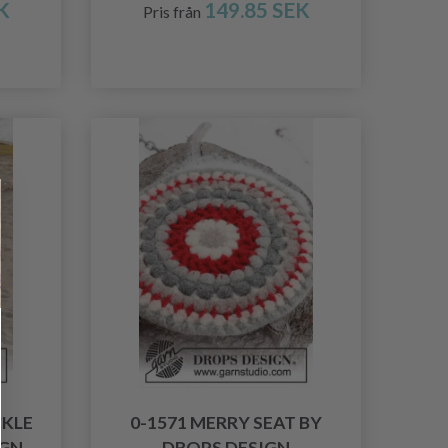
K
149.85 SEK
Pris från
CKLE
0-1571 MERRY SEAT BY
IGN
DROPS DESIGN