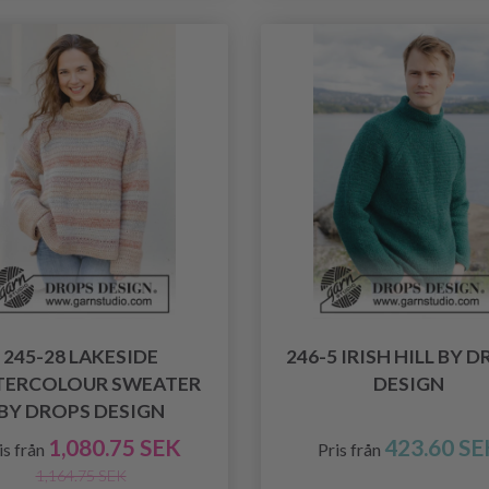
245-28 LAKESIDE
246-5 IRISH HILL BY 
ERCOLOUR SWEATER
DESIGN
BY DROPS DESIGN
1,080.75 SEK
423.60 SE
is från
Pris från
1,164.75 SEK