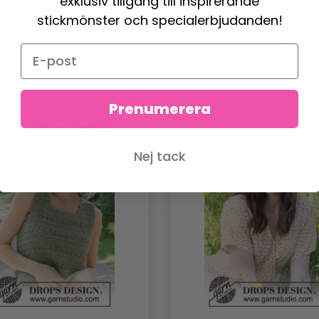
exklusiv tillgång till inspirerande
stickmönster och specialerbjudanden!
379.50 SEK
113.70 SEK
ris från
414.50 SEK
Antal
Prenumerera
Nej tack