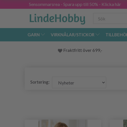
Sensommarsrea - Spara upp till 50% - Klicka här
GARN
VIRKNÅLAR/STICKOR
TILLBEHÖ
Fraktfritt över 699,-
Sortering: