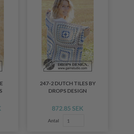
E
247-2 DUTCH TILES BY
S
DROPS DESIGN
K
872.85 SEK
Antal