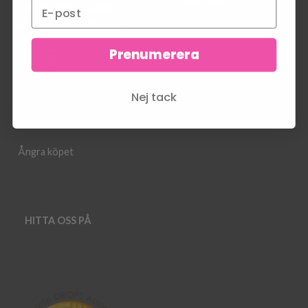
Nyhetsbrev
när som helst.
Se laget
bakom LindeHobby här.
.
Prenumerera
Nej tack
INFORMATION
Ångra köpet
HITTA OSS PÅ