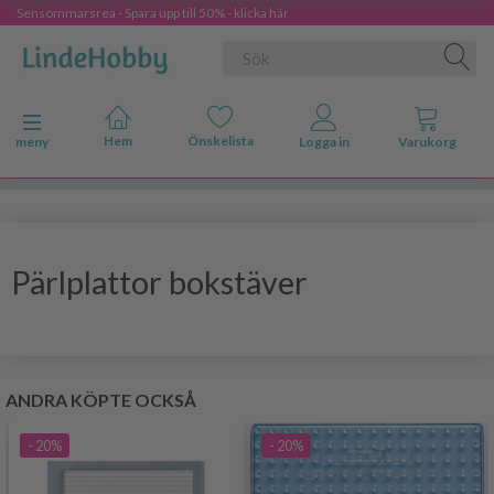
Sensommarsrea - Spara upp till 50% - klicka här
Ändra navigering
meny
Pärlplattor bokstäver
ANDRA KÖPTE OCKSÅ
- 20%
- 20%