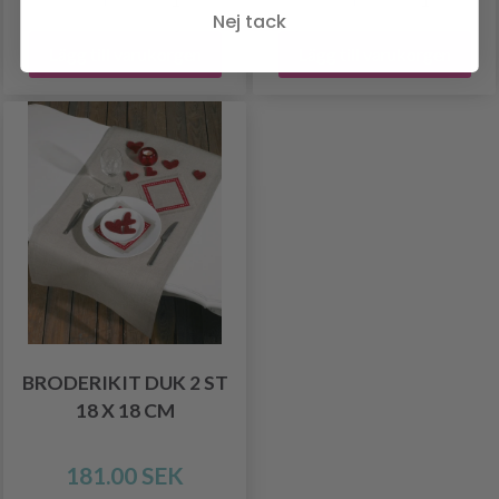
Nej tack
Lägg till varukorgen
Lägg till varukorgen
BRODERIKIT DUK 2 ST
18 X 18 CM
181.00 SEK