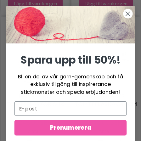
Lägg till varukorgen
Lägg till varukorgen
Spara upp till 50%!
Bli en del av vår garn-gemenskap och få
exklusiv tillgång till inspirerande
stickmönster och specialerbjudanden!
BRODERIKIT
BRODERISATS
TOMTEFLASKOR Ø 16
TOMTEFLASKA Ø16 CM
CM
248.00 SEK
248.00 SEK
Prenumerera
Antal
Antal