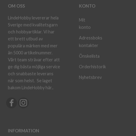
OM OSS
KONTO
LindeHobby levererar hela
Mit
Sverige med kvalitetsgarn
konto
och hobbyartiklar. Vi har
Adressboks
ett brett utbud av
kontakter
populära märken med mer
än 5000 artikelnummer.
Önskelista
Vårt team strävar efter att
ge dig bästa möjliga service
Orderhistorik
och snabbaste leverans
Nyhetsbrev
när som helst.
Se laget
bakom LindeHobby här.
.
INFORMATION