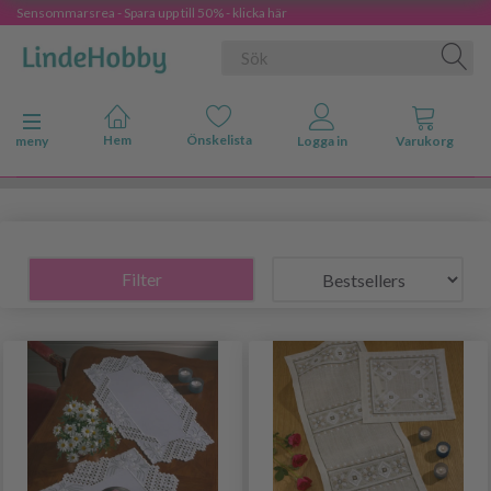
Sensommarsrea - Spara upp till 50% - klicka här
Ändra navigering
meny
Filter