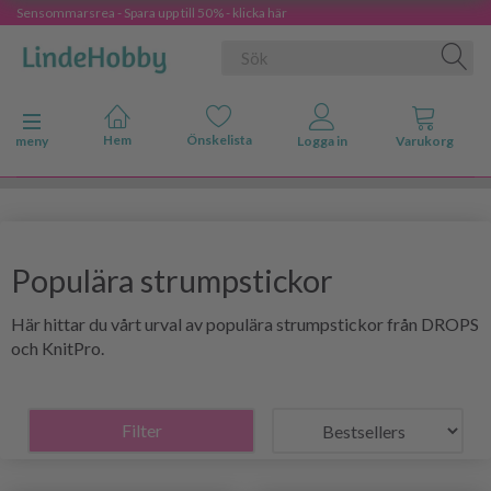
Sensommarsrea - Spara upp till 50% - klicka här
Ändra navigering
meny
Populära strumpstickor
Här hittar du vårt urval av populära strumpstickor från DROPS
och KnitPro.
Filter