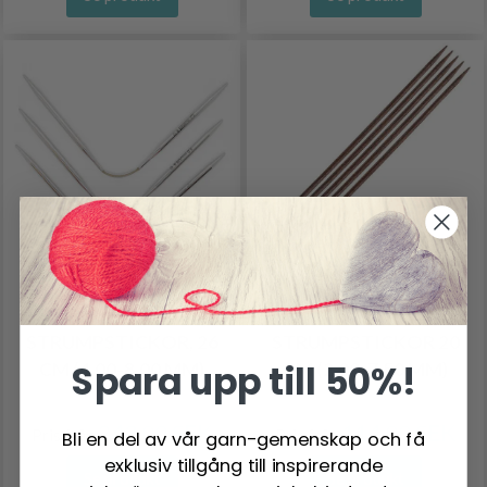
ADDI CRASYTRIO
PONY PERFECT
STRUMPSTICKOR, 26
STRUMPSTICKOR 20
Spara upp till 50%!
CM (4.00-8.00 MM)
CM (2.00-7.50 MM)
243.00 SEK
114.00 SEK
Pris från
Pris från
Bli en del av vår garn-gemenskap och få
exklusiv tillgång till inspirerande
Se produkt
Se produkt