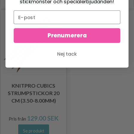
stickmönster och specialerbjudanden!
Prenumerera
Nej tack
KNITPRO CUBICS
STRUMPSTICKOR 20
CM (3.50-8.00MM)
129.00 SEK
Pris från
Se produkt