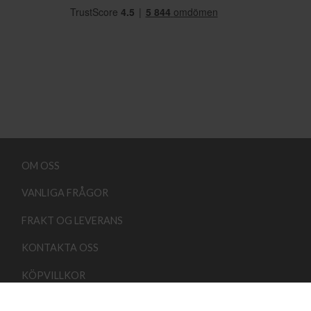
OM OSS
VANLIGA FRÅGOR
FRAKT OG LEVERANS
KONTAKTA OSS
KÖPVILLKOR
Copyright 2026 ©
Lindehobby.se