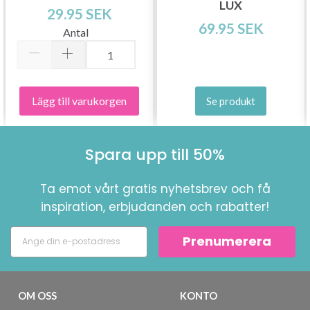
Prenumerera
LUX
10 CM, 15 FACK
29.95 SEK
69.95 SEK
Antal
Nej tack
Lägg till varukorgen
Se produkt
Spara upp till 50%
Ta emot vårt gratis nyhetsbrev och få
inspiration, erbjudanden och rabatter!
Prenumerera
OM OSS
KONTO