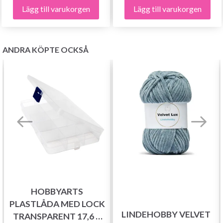
Lägg till varukorgen
Lägg till varukorgen
ANDRA KÖPTE OCKSÅ
Spara upp till 50%!
Bli en del av vår garn-gemenskap och få
exklusiv tillgång till inspirerande
stickmönster och specialerbjudanden!
HOBBYARTS
PLASTLÅDA MED LOCK
LINDEHOBBY VELVET
TRANSPARENT 17,6 X