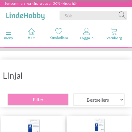
Sensommarsrea - Spara upp till 50% - klicka här
Ändra navigering
meny
Linjal
Filter