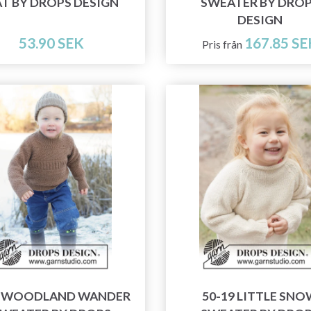
T BY DROPS DESIGN
SWEATER BY DRO
DESIGN
53.90 SEK
167.85 SE
Pris från
9 WOODLAND WANDER
50-19 LITTLE SNO