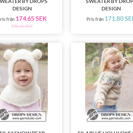
WEATER BY DROPS
SWEATER BY DRO
DESIGN
DESIGN
174.65 SEK
171.80 SE
ris från
Pris från
195.65 SEK
Spara upp till 50%!
Bli en del av vår garn-gemenskap och få