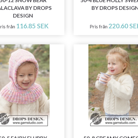
exklusiv tillgång till inspirerande
50-12 SNOW BEAR
50-4 BLUE HOLLY SWE
ALACLAVA BY DROPS
BY DROPS DESIG
stickmönster och specialerbjudanden!
DESIGN
116.85 SEK
220.60 SE
ris från
Pris från
Prenumerera
Nej tack