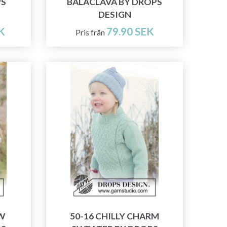
PS
BALACLAVA BY DROPS
DESIGN
K
79.90 SEK
Pris från
W
50-16 CHILLY CHARM