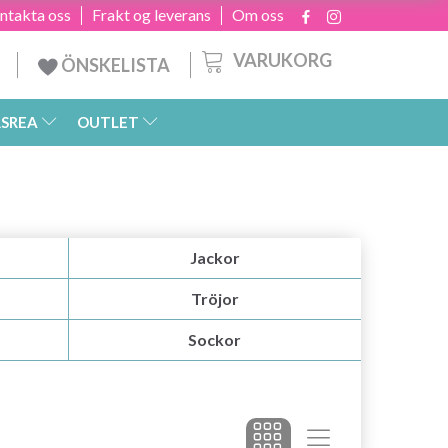
ntakta oss
Frakt og leverans
Om oss
VARUKORG
ÖNSKELISTA
SREA
OUTLET
Jackor
Tröjor
Sockor