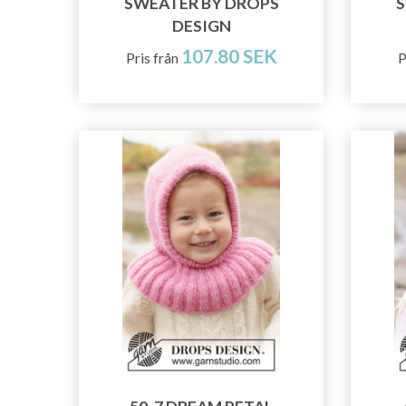
SWEATER BY DROPS
S
DESIGN
107.80 SEK
Pris från
P