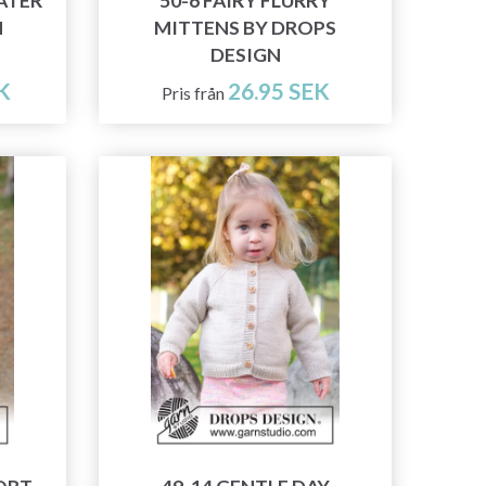
ATER
50-6 FAIRY FLURRY
N
MITTENS BY DROPS
DESIGN
K
26.95 SEK
Pris från