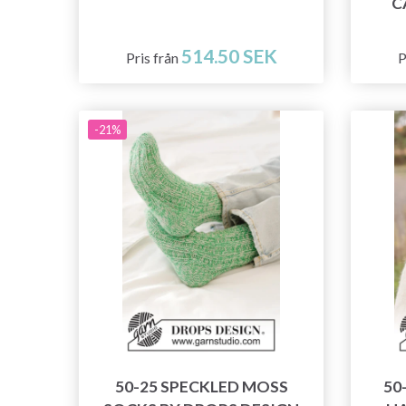
C
514.50 SEK
Pris från
P
-21%
50-25 SPECKLED MOSS
50