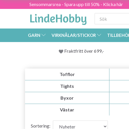
Sensommarsrea - Spara upp till 50% - Klicka här
GARN
VIRKNÅLAR/STICKOR
TILLBEHÖ
Fraktfritt över 699,-
Tofflor
Tights
Byxor
Västar
Sortering: