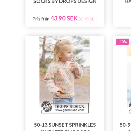
SOCKS BY DROPS DESIGN
HA
43.90 SEK
Pris från
55.90 SEK
-10%
50-13 SUNSET SPRINKLES
50-