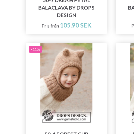
50-7 DREAM PETAL
BALACLAVA BY DROPS
B
DESIGN
105.90 SEK
Pris från
P
-11%