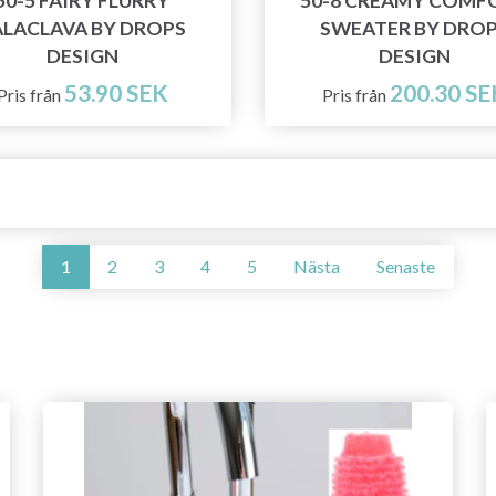
50-5 FAIRY FLURRY
50-8 CREAMY COMF
ALACLAVA BY DROPS
SWEATER BY DRO
DESIGN
DESIGN
53.90 SEK
200.30 SE
Pris från
Pris från
1
2
3
4
5
Nästa
Senaste