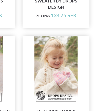
PS
SWEATER BY DROPS
DESIGN
K
134.75 SEK
Pris från