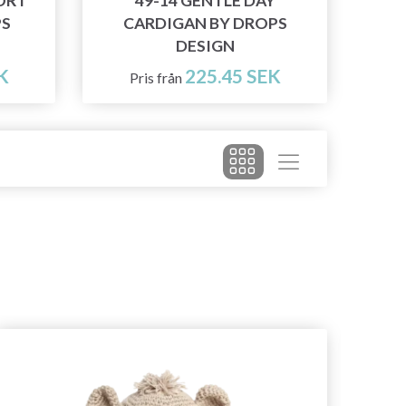
ORT
49-14 GENTLE DAY
PS
CARDIGAN BY DROPS
DESIGN
K
225.45 SEK
Pris från
- 10%