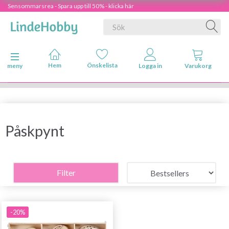
Sensommarsrea - Spara upp till 50% - klicka här
Ändra navigering
meny
Påskpynt
Filter
-20%