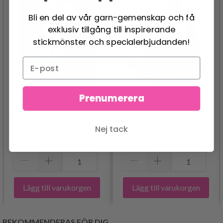
Bli en del av vår garn-gemenskap och få
exklusiv tillgång till inspirerande
stickmönster och specialerbjudanden!
Prenumerera
TENCEL BAMBOO
1831 TRÖJA MED
CLASSIC - WOMEN (L-
TÄRNA I VÄVNING
XL)
STICKAD
Nej tack
767.00 SEK
549.00 SEK
Lägg till varukorgen
Lägg till varukorgen
REKOMMENDERAS FÖR DIG