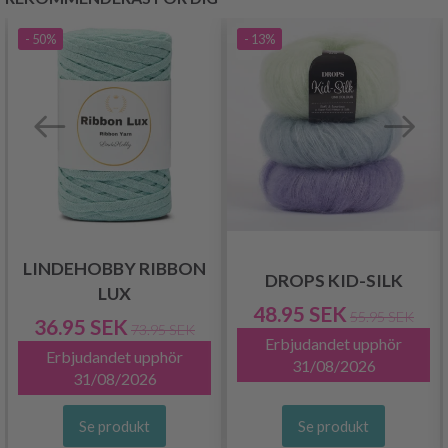
- 50%
- 13%
LINDEHOBBY RIBBON
DROPS KID-SILK
LUX
48.95 SEK
55.95 SEK
36.95 SEK
73.95 SEK
Erbjudandet upphör
Erbjudandet upphör
31/08/2026
31/08/2026
Se produkt
Se produkt