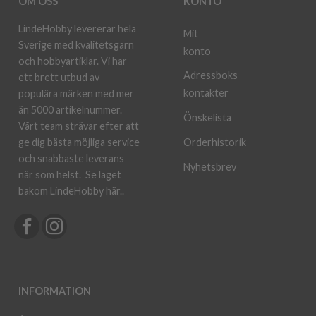
OM OSS
KONTO
LindeHobby levererar hela
Mit
Sverige med kvalitetsgarn
konto
och hobbyartiklar. Vi har
Adressboks
ett brett utbud av
kontakter
populära märken med mer
än 5000 artikelnummer.
Önskelista
Vårt team strävar efter att
ge dig bästa möjliga service
Orderhistorik
och snabbaste leverans
Nyhetsbrev
när som helst.
Se laget
bakom LindeHobby här.
.
INFORMATION