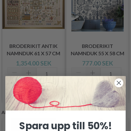
BRODERIKIT ANTIK
BRODERIKIT
NAMNDUK 61 X 57 CM
NAMNDUK 55 X 58 CM
1,354.00 SEK
777.00 SEK
Lägg till varukorgen
Lägg till varukorgen
ANDRA KUNDER KÖPTE
Spara upp till 50%!