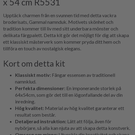
x 54 cm R5531
Upptäck charmen från en svunnen tid med detta vackra
broderisats, Gammal namnduk. Motivets skönhet och
tradition kommer till liv med sitt underbara mönster och
delikata färgpalett. Detta kit gör det möjligt för dig att skapa
ett klassiskt mästerverk som kommer pryda ditt hem och
tillföra en touch av nostalgisk elegans.
Kort om detta kit
Klassiskt motiv:
Fångar essensen av traditionell
namnklud.
Perfekta dimensioner:
En imponerande storlek på
64x54cm, som gör det till en iögonfallande del av din
inredning.
Hög kvalitet:
Material av hög kvalitet garanterar ett
resultat som består.
Detaljerad instruktion:
Lätt att följa, även för
nybörjare, så alla kan njuta av att skapa detta konstverk.
Omsorg om minne:
Utveckla din kreativitet och skapa