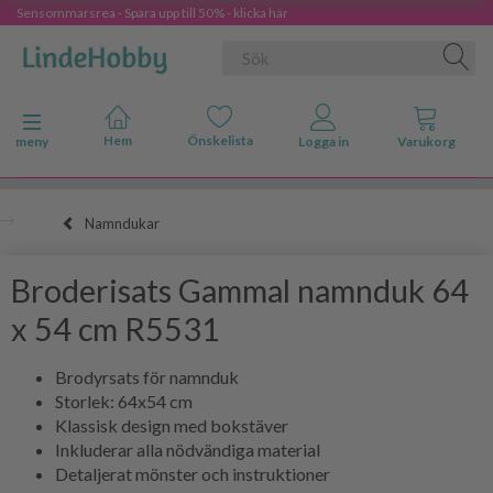
Sensommarsrea - Spara upp till 50% - klicka här
Ändra navigering
meny
Namndukar
Broderisats Gammal namnduk 64
x 54 cm R5531
Brodyrsats för namnduk
Storlek: 64x54 cm
Klassisk design med bokstäver
Inkluderar alla nödvändiga material
Detaljerat mönster och instruktioner