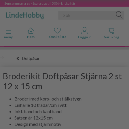
Sensommarsrea - Spara upp till 50% - klicka här
Ändra navigering
meny
Doftpåsar
Broderikit Doftpåsar Stjärna 2 st
12 x 15 cm
Broderi med kors- och stjälkstygn
Linhärle 10 trådar/cm i vitt
Inkl. band och kantband
Satsen är 12x15 cm
Design med stjärnmotiv