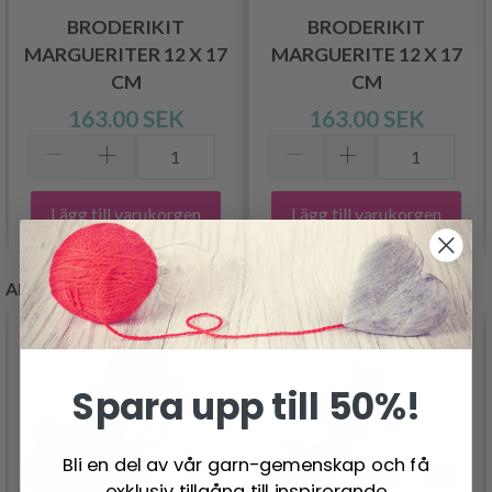
BRODERIKIT
BRODERIKIT
MARGUERITER 12 X 17
MARGUERITE 12 X 17
CM
CM
163.00 SEK
163.00 SEK
Lägg till varukorgen
Lägg till varukorgen
ANDRA KUNDER KÖPTE
Spara upp till 50%!
Bli en del av vår garn-gemenskap och få
exklusiv tillgång till inspirerande