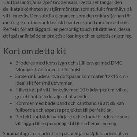
'Doftpåsar Stjärna 2pk' broderisats. Detta set fångar den
delikata skönheten av stjärnmönster, som stilfullt framhävs på
vitt linneväv. Den subtila elegansen som den enkla stjärnan för
med sig, kombinerar klassiskt hantverk med modern estetik.
Perfekt för att lägga till en personlig touch till ditt hem, dessa
doftpåsar är både en praktisk lösning och en estetisk njutning.
Kort om detta kit
Broderas med korsstygn och stjälkstygn med DMC
Mouliné-tråd för en tidlös finish.
Satsen inkluderar två doftpåsar som mäter 12x15 cm -
idealiskt för små utrymmen.
Tillverkat på vitt linneväv med 10 trådar per cm, vilket
ger ett fint och detaljerat utseende.
Kommer med både band och kantband så att du kan
fullborda och anpassa projektet till perfektion.
Perfekt för både nybörjare och erfarna broderare som
vill lägga till en personlig stil till sin heminredning.
Sammantaget erbjuder Doftpåsar Stjärna 2pk broderisats en