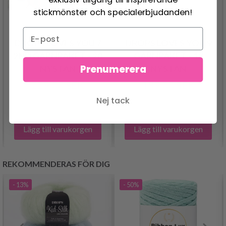
stickmönster och specialerbjudanden!
DROPS LOVES YOU 7
DROPS LOVES YOU 9
2ND GARNPAKET - 20
GARNPAKET - 19
Prenumerera
NYSTAN
NYSTAN
229.00 SEK
189.00 SEK
Nej tack
Lägg till varukorgen
Lägg till varukorgen
REKOMMENDERAS FÖR DIG
- 13%
- 50%