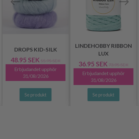
LINDEHOBBY RIBBON
DROPS KID-SILK
LUX
48.95 SEK
55.95 SEK
36.95 SEK
73.95 SEK
Erbjudandet upphör
Erbjudandet upphör
31/08/2026
31/08/2026
Se produkt
Se produkt