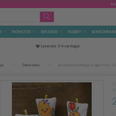
Ko
R
MÖNSTER
BRODERI
HOBBY
SENSOMMAR
Leverans 3-4 vardagar
yp
Dekoration
Broderikit Kycklingar & ägg 4 st 8 x 1