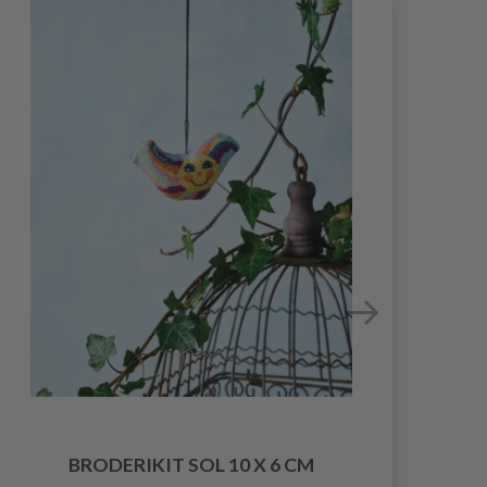
BR
BRODERIKIT SOL 10 X 6 CM