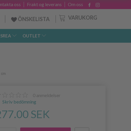
ntakta oss
Frakt og leverans
Om oss
VARUKORG
ÖNSKELISTA
SREA
OUTLET
1 cm
0
anmeldelser
Skriv bedömning
277.00 SEK