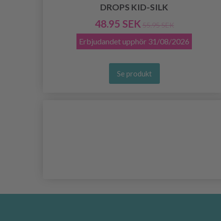
DROPS KID-SILK
48.95 SEK
55.95 SEK
Erbjudandet upphör
31/08/2026
Se produkt