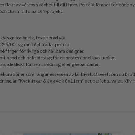
en fläkt av vårens skönhet till ditt hem. Perfekt lämpat för både n
 och charm till dina DIY-projekt.
stygn för en rik, texturerad yta.
 355/00 tyg med 6,4 trådar per cm.
färger för livliga och hållbara designer.
mt band och baksidestyg för en professionell avslutning.
cm, idealiskt för heminredning eller gåvoändamål.
korationer som fångar essensen av lantlivet. Oavsett om du broder
redning, är "Kycklingar & ägg 4pk 8x11cm" det perfekta valet. Kliv in 