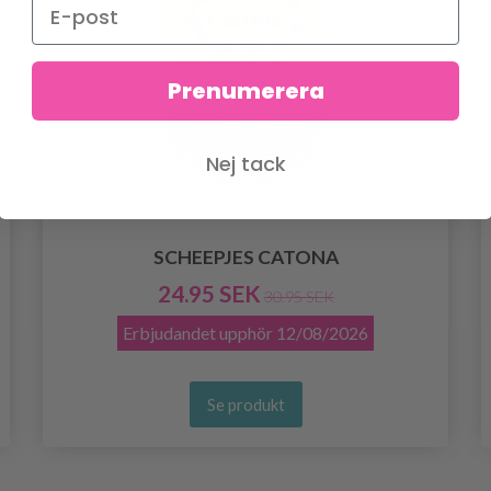
Prenumerera
Nej tack
SCHEEPJES CATONA
24.95 SEK
30.95 SEK
Erbjudandet upphör
12/08/2026
Se produkt