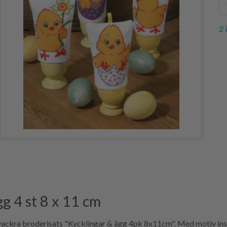
2 
g 4 st 8 x 11 cm
vackra broderisats "Kycklingar & ägg 4pk 8x11cm". Med motiv insp