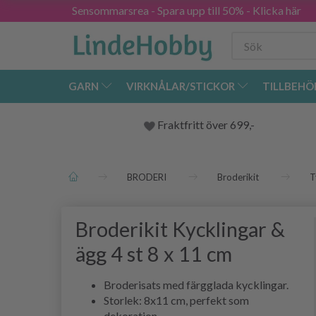
Sensommarsrea - Spara upp till 50% - Klicka här
GARN
VIRKNÅLAR/STICKOR
TILLBEHÖ
Fraktfritt över 699,-
BRODERI
Broderikit
T
Broderikit Kycklingar &
ägg 4 st 8 x 11 cm
Broderisats med färgglada kycklingar.
Storlek: 8x11 cm, perfekt som
dekoration.