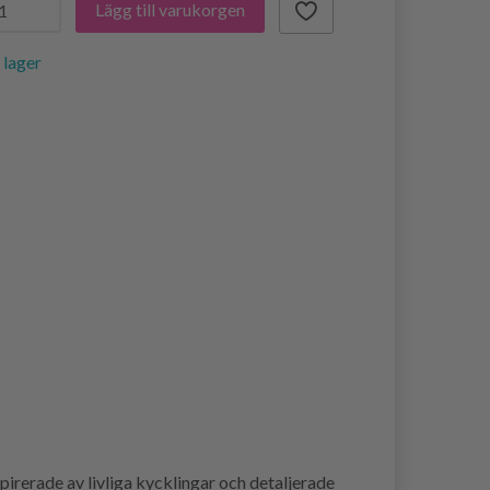
Lägg till varukorgen
i lager
irerade av livliga kycklingar och detaljerade