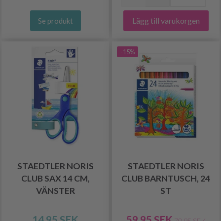
Lägg till varukorgen
Se produkt
-15%
STAEDTLER NORIS
STAEDTLER NORIS
CLUB SAX 14 CM,
CLUB BARNTUSCH, 24
VÄNSTER
ST
14.95 SEK
59.95 SEK
70.95 SEK