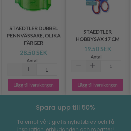
STAEDTLER DUBBEL
STAEDTLER
PENNVÄSSARE, OLIKA
HOBBYSAX 17 CM
FÄRGER
19.50 SEK
28.50 SEK
Antal
Antal
Lägg till varukorgen
Lägg till varukorgen
Spara upp till 50%
Ta emot vårt gratis nyhetsbrev och få
inspiration, erbjudanden och rabatter!