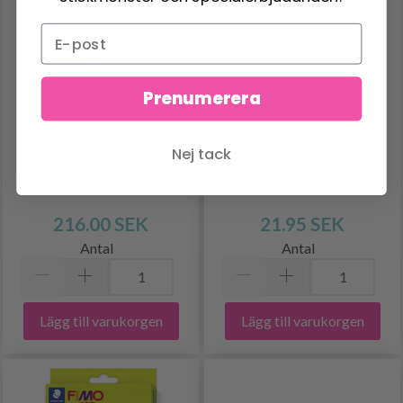
Prenumerera
STAEDTLER
STAEDTLER MARS
DUOTUSSER
PLASTIC SUDDGUMMI
Nej tack
PERMANENT, 36 ST
216.00 SEK
21.95 SEK
Antal
Antal
Lägg till varukorgen
Lägg till varukorgen