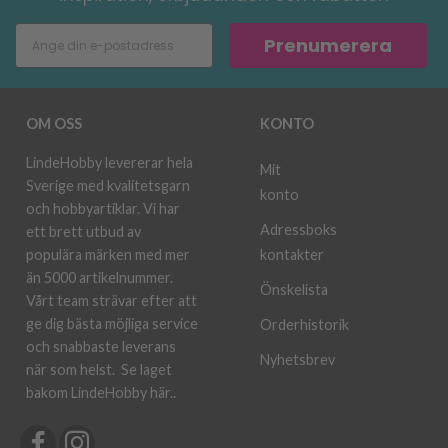
Prenumerera
OM OSS
KONTO
LindeHobby levererar hela
Mit
Sverige med kvalitetsgarn
konto
och hobbyartiklar. Vi har
Adressboks
ett brett utbud av
kontakter
populära märken med mer
än 5000 artikelnummer.
Önskelista
Vårt team strävar efter att
ge dig bästa möjliga service
Orderhistorik
och snabbaste leverans
Nyhetsbrev
när som helst.
Se laget
bakom LindeHobby här.
.