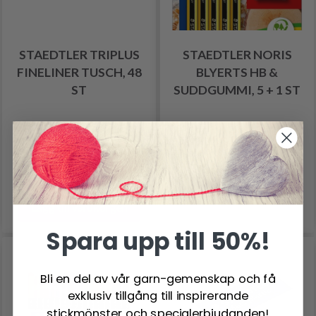
STAEDTLER TRIPLUS
STAEDTLER NORIS
FINELINER TUSCH, 48
BLYERTS HB &
ST
SUDDGUMMI, 5 + 1 ST
481.00 SEK
41.95 SEK
609.00 SEK
Antal
Lägg till varukorgen
Spara upp till 50%!
Bli en del av vår garn-gemenskap och få
exklusiv tillgång till inspirerande
stickmönster och specialerbjudanden!