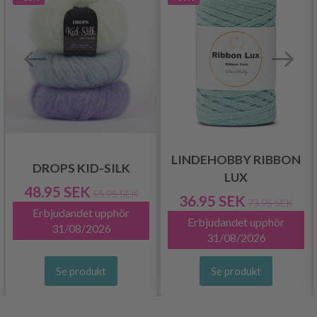
LINDEHOBBY RIBBON
DROPS KID-SILK
LUX
48.95 SEK
55.95 SEK
36.95 SEK
73.95 SEK
Erbjudandet upphör
Erbjudandet upphör
31/08/2026
31/08/2026
Se produkt
Se produkt