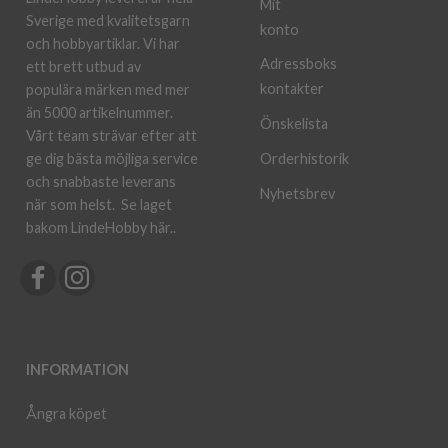
Mit
Sverige med kvalitetsgarn
konto
och hobbyartiklar. Vi har
Adressboks
ett brett utbud av
kontakter
populära märken med mer
än 5000 artikelnummer.
Önskelista
Vårt team strävar efter att
ge dig bästa möjliga service
Orderhistorik
och snabbaste leverans
Nyhetsbrev
när som helst.
Se laget
bakom LindeHobby här.
.
INFORMATION
Ångra köpet