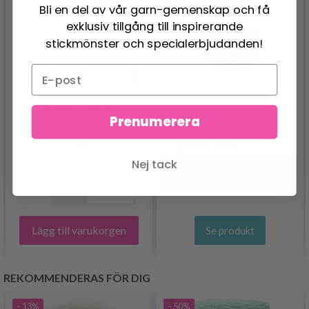
Bli en del av vår garn-gemenskap och få
exklusiv tillgång till inspirerande
stickmönster och specialerbjudanden!
BRODERIKIT
Prenumerera
SCHEEPJES CATONA
HARDANGER 27 X 65
CM
24.95 SEK
30.95 SEK
Nej tack
444.00 SEK
Erbjudandet upphör
12/08/2026
Lägg till varukorgen
Se produkt
REKOMMENDERAS FÖR DIG
- 13%
- 50%