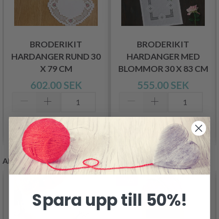
BRODERIKIT
BRODERIKIT
HARDANGER RUND 30
HARDANGER MED
X 79 CM
BLOMMOR 30 X 83 CM
602.00 SEK
555.00 SEK
Lägg till varukorgen
Lägg till varukorgen
ANDRA KUNDER KÖPTE
- 19%
Spara upp till 50%!