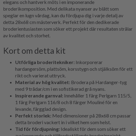
elegans och hantverk möts i en imponerande
broderikomposition. Med delikata nyanser av blått som
speglar en lugn vårdag, kan du fördjupa dig i varje detalj av
detta 28x68 cm mästerverk. Perfekt för den dedikerade
broderientusiasten som söker ett projekt där resultaten strålar
av kvalitet och storhet.
Kort om detta kit
Utförliga broderitekniker:
Inkorporerar
hardangersöm, plattsöm, korsstygn och stjälksöm för ett
rikt och varierat uttryck.
Material av hög kvalitet:
Brodera på Hardanger-tyg
med 9 trådar/cm i en sofistikerad grå nyans.
Inspirerande garnval:
Innehåller 1 färg Perlgarn 115/5,
1 färg Perlgarn 116/8 och 8 färger Mouliné för en
levande, färgglad design.
Perfekt storlek:
Med dimensioner på 28x68 cm passar
detta broderi vackert in i vilket hem som helst.
Tid för fördjupning:
Idealiskt för dem som söker ett
avslappnande och tillfredsställande broderiprojekt.