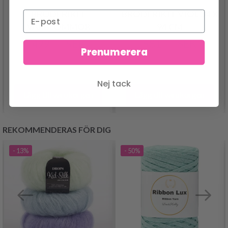
BRODERIKIT
BRODERIKIT VIOL 34 X
VÅRBLOMMOR
94 CM
499.00 SEK
581.00 SEK
Prenumerera
Nej tack
Lägg till varukorgen
Lägg till varukorgen
REKOMMENDERAS FÖR DIG
- 13%
- 50%