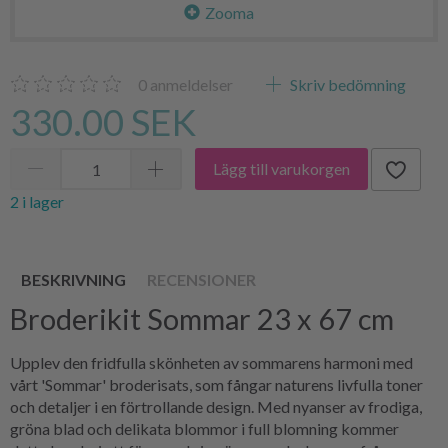
Zooma
0
anmeldelser
Skriv bedömning
330.00 SEK
Lägg till varukorgen
2 i lager
BESKRIVNING
RECENSIONER
Broderikit Sommar 23 x 67 cm
Upplev den fridfulla skönheten av sommarens harmoni med
vårt 'Sommar' broderisats, som fångar naturens livfulla toner
och detaljer i en förtrollande design. Med nyanser av frodiga,
gröna blad och delikata blommor i full blomning kommer