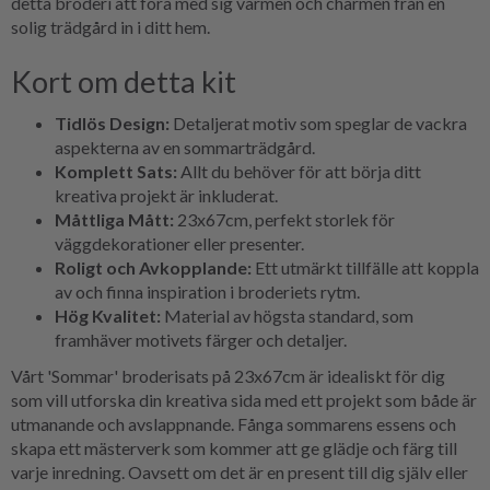
detta broderi att föra med sig värmen och charmen från en
solig trädgård in i ditt hem.
Kort om detta kit
Tidlös Design:
Detaljerat motiv som speglar de vackra
aspekterna av en sommarträdgård.
Komplett Sats:
Allt du behöver för att börja ditt
kreativa projekt är inkluderat.
Måttliga Mått:
23x67cm, perfekt storlek för
väggdekorationer eller presenter.
Roligt och Avkopplande:
Ett utmärkt tillfälle att koppla
av och finna inspiration i broderiets rytm.
Hög Kvalitet:
Material av högsta standard, som
framhäver motivets färger och detaljer.
Vårt 'Sommar' broderisats på 23x67cm är idealiskt för dig
som vill utforska din kreativa sida med ett projekt som både är
utmanande och avslappnande. Fånga sommarens essens och
skapa ett mästerverk som kommer att ge glädje och färg till
varje inredning. Oavsett om det är en present till dig själv eller