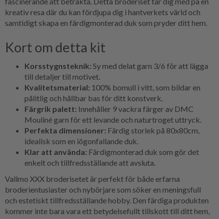
fascinerande att betrakta. Detta broderiset tar dig med på en
kreativ resa där du kan fördjupa dig i hantverkets värld och
samtidigt skapa en färdigmonterad duk som pryder ditt hem.
Kort om detta kit
Korsstygnsteknik:
Sy med delat garn 3/6 för att lägga
till detaljer till motivet.
Kvalitetsmaterial:
100% bomull i vitt, som bildar en
pålitlig och hållbar bas för ditt konstverk.
Färgrik palett:
Innehåller 9 vackra färger av DMC
Mouliné garn för ett levande och naturtroget uttryck.
Perfekta dimensioner:
Färdig storlek på 80x80cm,
idealisk som en iögonfallande duk.
Klar att använda:
Färdigmonterad duk som gör det
enkelt och tillfredsställande att avsluta.
Vallmo XXX broderisetet är perfekt för både erfarna
broderientusiaster och nybörjare som söker en meningsfull
och estetiskt tillfredsställande hobby. Den färdiga produkten
kommer inte bara vara ett betydelsefullt tillskott till ditt hem,