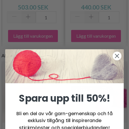
503.00 SEK
440.00 SEK
Lägg till varukorgen
Lägg till varukorgen
ANDRA KUNDER KÖPTE
Spara upp till 50%!
Bli en del av vår garn-gemenskap och få
exklusiv tillgång till inspirerande
stickmönster och specialerbjudanden!