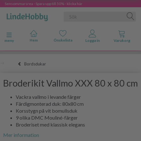
Sensommarsrea - Spara upp till 50% - klicka här
Ändra navigering
meny
Bordsdukar
Broderikit Vallmo XXX 80 x 80 cm
Vackra vallmo i levande färger
Färdigmonterad duk: 80x80 cm
Korsstygn på vit bomullsduk
9 olika DMC Mouliné-färger
Broderiset med klassisk elegans
Mer information