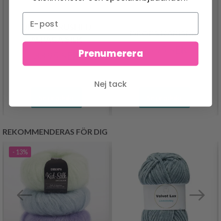
DROPS BRUSHED
DROPS KARISMA
ALPACA SILK
26.95 SEK
Prenumerera
33.95 SEK
Nej tack
Se produkt
Se produkt
REKOMMENDERAS FÖR DIG
- 13%