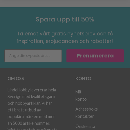
Spara upp till 50%
Ta emot vårt gratis nyhetsbrev och få
inspiration, erbjudanden och rabatter!
Prenumerera
OM OSS
KONTO
LindeHobby levererar hela
Mit
Sverige med kvalitetsgarn
konto
och hobbyartiklar. Vi har
Adressboks
ett brett utbud av
kontakter
populära märken med mer
än 5000 artikelnummer.
Önskelista
Vårt team strävar efter att