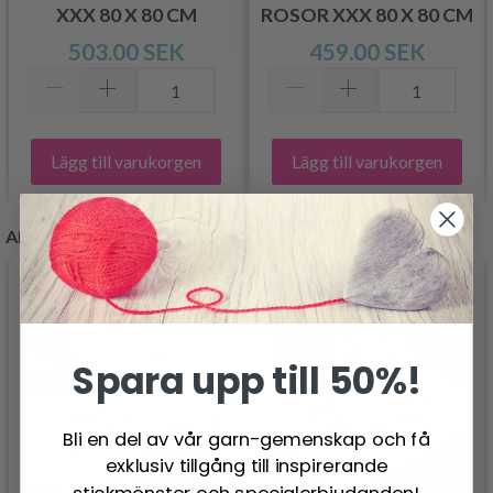
XXX 80 X 80 CM
ROSOR XXX 80 X 80 CM
503.00 SEK
459.00 SEK
Lägg till varukorgen
Lägg till varukorgen
ANDRA KUNDER KÖPTE
Spara upp till 50%!
Bli en del av vår garn-gemenskap och få
exklusiv tillgång till inspirerande
stickmönster och specialerbjudanden!