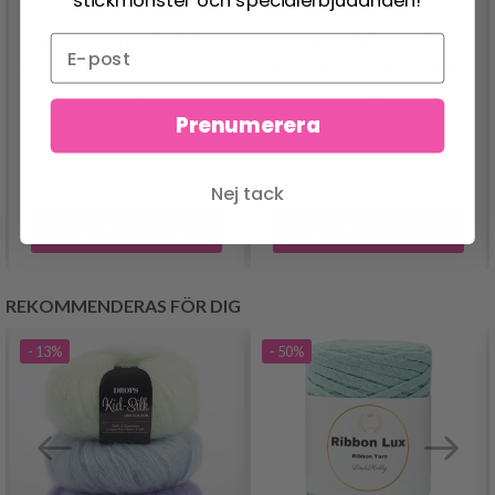
BRODERIKIT ROSA
BRODERIKIT
BLOMMOR XXX 40 X 80
BLÅKLOCKOR 80 X 80
CM
CM
Prenumerera
371.00 SEK
503.00 SEK
Nej tack
Lägg till varukorgen
Lägg till varukorgen
REKOMMENDERAS FÖR DIG
- 13%
- 50%