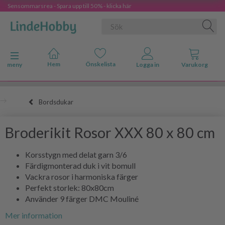
Sensommarsrea - Spara upp till 50% - klicka här
Ändra navigering
meny
Bordsdukar
Broderikit Rosor XXX 80 x 80 cm
Korsstygn med delat garn 3/6
Färdigmonterad duk i vit bomull
Vackra rosor i harmoniska färger
Perfekt storlek: 80x80cm
Använder 9 färger DMC Mouliné
Mer information