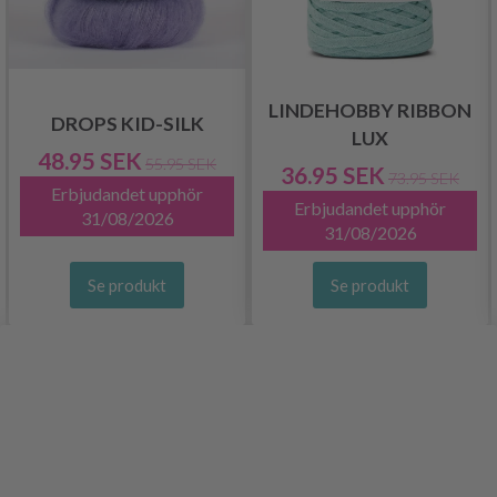
LINDEHOBBY RIBBON
DROPS KID-SILK
LUX
48.95 SEK
55.95 SEK
36.95 SEK
73.95 SEK
Erbjudandet upphör
Erbjudandet upphör
31/08/2026
31/08/2026
Se produkt
Se produkt