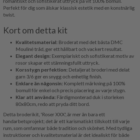
romantiskt och sofistikerat uttryck på vit 100% bomull.
Perfekt för dig som älskar klassisk estetik med en konstnärlig
twist.
Kort om detta kit
Kvalitetsmaterial:
Broderat med det bästa DMC
Mouliné tråd, ger ett hållbart och vackert resultat.
Elegant design:
Exemplariskt och sofistikerat motiv av
rosor skapar ett stämningsfullt uttryck.
Korsstygn perfektion:
Detaljerat broderi med delat
garn 3/6 ger en snygg och enhetlig finish.
Enklare än någonsin:
Komplett märkning på 100%
bomull för enkel och precis placering av varje stygn.
Klar att använda:
Färdigmonterad duk i storleken
80x80cm, redo att pryda ditt bord.
Detta broderikit, 'Roser XXX', är mer än bara ett
handarbetsprojekt; det är ett karismatiskt tillskott till varje
rum, som omfamnar både tradition och skönhet. Med tydliga
instruktioner och kvalitetsmaterial är det idealiskt för både