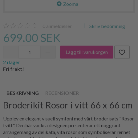
Zooma
0
anmeldelser
Skriv bedömning
699.00 SEK
Lägg till varukorgen
2 i lager
Fri frakt!
BESKRIVNING
RECENSIONER
Broderikit Rosor i vitt 66 x 66 cm
Upplev en elegant visuell symfoni med vårt broderisats "Rosor
i vitt". Den här vackra designen presenterar ett noggrant
arrangemang av delikata, vita rosor som symboliserar renhet