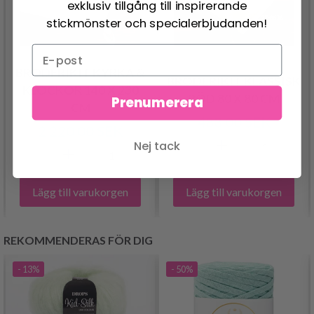
exklusiv tillgång till inspirerande
stickmönster och specialerbjudanden!
BRODERIKIT KYRKA &
BRODERIKIT KLASSISK
KLOCKOR 140 X 230
RÖD 80 X 80 CM
Prenumerera
CM
488.00 SEK
2,220.00 SEK
Nej tack
Lägg till varukorgen
Lägg till varukorgen
REKOMMENDERAS FÖR DIG
- 13%
- 50%