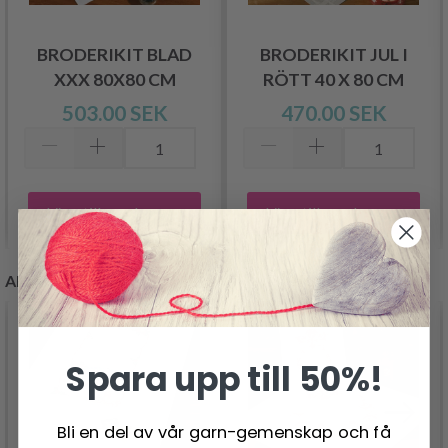
BRODERIKIT BLAD
BRODERIKIT JUL I
XXX 80X80 CM
RÖTT 40 X 80 CM
503.00 SEK
470.00 SEK
Lägg till varukorgen
Lägg till varukorgen
ANDRA KUNDER KÖPTE
Spara upp till 50%!
Bli en del av vår garn-gemenskap och få