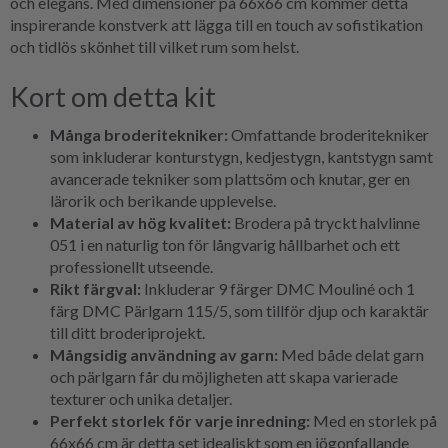
och elegans. Med dimensioner på 66x66 cm kommer detta
inspirerande konstverk att lägga till en touch av sofistikation
och tidlös skönhet till vilket rum som helst.
Kort om detta kit
Många broderitekniker:
Omfattande broderitekniker
som inkluderar konturstygn, kedjestygn, kantstygn samt
avancerade tekniker som plattsöm och knutar, ger en
lärorik och berikande upplevelse.
Material av hög kvalitet:
Brodera på tryckt halvlinne
051 i en naturlig ton för långvarig hållbarhet och ett
professionellt utseende.
Rikt färgval:
Inkluderar 9 färger DMC Mouliné och 1
färg DMC Pärlgarn 115/5, som tillför djup och karaktär
till ditt broderiprojekt.
Mångsidig användning av garn:
Med både delat garn
och pärlgarn får du möjligheten att skapa varierade
texturer och unika detaljer.
Perfekt storlek för varje inredning:
Med en storlek på
66x66 cm är detta set idealiskt som en iögonfallande