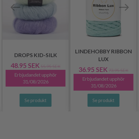
LINDEHOBBY RIBBON
DROPS KID-SILK
LUX
48.95 SEK
55.95 SEK
36.95 SEK
73.95 SEK
Erbjudandet upphör
Erbjudandet upphör
31/08/2026
31/08/2026
Se produkt
Se produkt