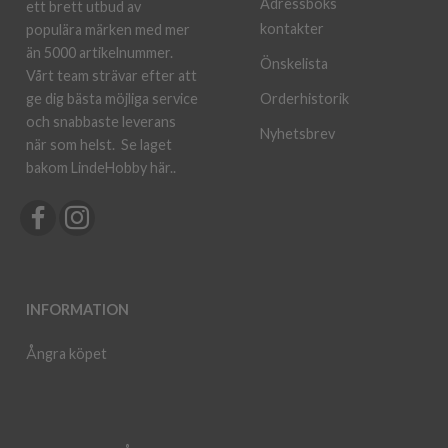
Adressboks
ett brett utbud av
kontakter
populära märken med mer
än 5000 artikelnummer.
Önskelista
Vårt team strävar efter att
ge dig bästa möjliga service
Orderhistorik
och snabbaste leverans
Nyhetsbrev
när som helst.
Se laget
bakom LindeHobby här.
.
INFORMATION
Ångra köpet