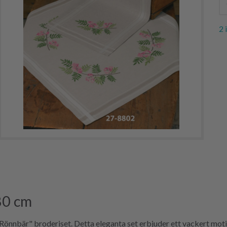
2 
80 cm
önnbär" broderiset. Detta eleganta set erbjuder ett vackert mot