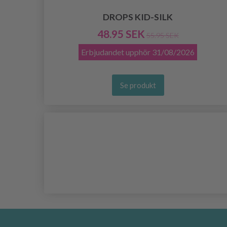
DROPS KID-SILK
48.95 SEK
55.95 SEK
Erbjudandet upphör
31/08/2026
Se produkt