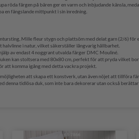
djupa röda färgen på bären ger en varm och inbjudande känsla, meda
pa en fängslande mittpunkt i sin inredning.
ursting, Mille fleur stygn och plattsöm med delat garn (2/6) för en
 halvlinne i natur, vilket säkerställer långvarig hållbarhet.
 hjälp av endast 4 noggrant utvalda färger DMC Mouliné.
en kan stoltsera med 80x80 cm, perfekt för att pryda vilket bor
för att komma igång med detta vackra projekt.
öjligheten att skapa ett konstverk, utan även nöjet att tillföra fä
ed denna tidlösa duk, som inte bara dekorerar utan också berättar 