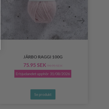
JÄRBO RAGGI 100G
75.95 SEK
94.95 SEK
Erbjudandet upphör
31/08/2026
Se produkt