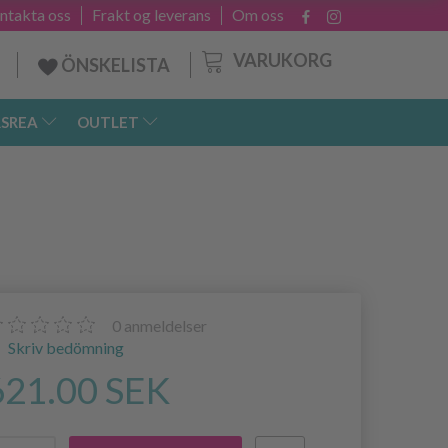
ntakta oss
Frakt og leverans
Om oss
VARUKORG
ÖNSKELISTA
SREA
OUTLET
0
anmeldelser
Skriv bedömning
621.00 SEK