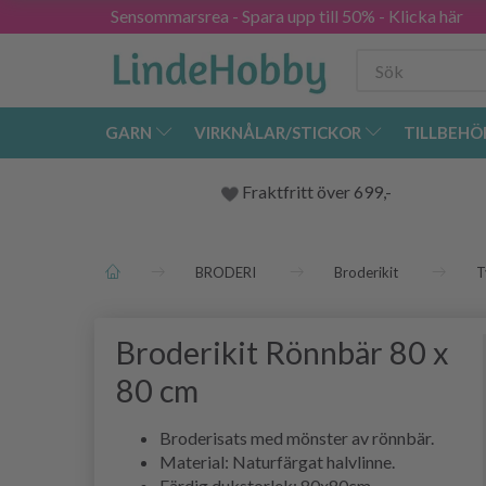
Sensommarsrea - Spara upp till 50% - Klicka här
GARN
VIRKNÅLAR/STICKOR
TILLBEHÖ
Fraktfritt över 699,-
BRODERI
Broderikit
T
Broderikit Rönnbär 80 x
80 cm
Broderisats med mönster av rönnbär.
Material: Naturfärgat halvlinne.
Färdig dukstorlek: 80x80cm.