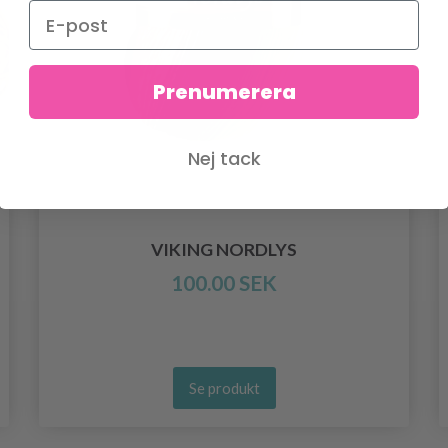
Prenumerera
Nej tack
VIKING NORDLYS
100.00 SEK
Se produkt