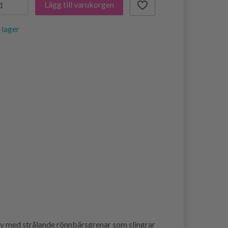
Lägg till varukorgen
i lager
iv med strålande rönnbärsgrenar som slingrar