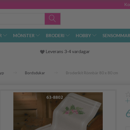
Ko
R
MÖNSTER
BRODERI
HOBBY
SENSOMMAR
Leverans 3-4 vardagar
yp
Bordsdukar
Broderikit Rönnbär 80 x 80 cm