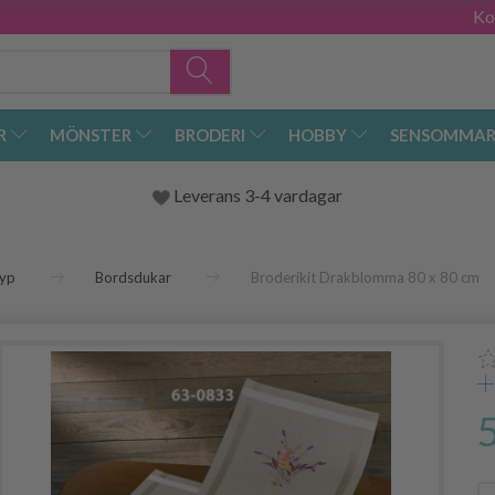
Ko
R
MÖNSTER
BRODERI
HOBBY
SENSOMMAR
Leverans 3-4 vardagar
yp
Bordsdukar
Broderikit Drakblomma 80 x 80 cm