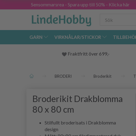
Sensommarsrea - Spara upp till 50% - Klicka här
GARN
VIRKNÅLAR/STICKOR
TILLBEHÖ
Fraktfritt över 699,-
BRODERI
Broderikit
T
Broderikit Drakblomma
80 x 80 cm
Stilfullt broderisats i Drakblomma
design
Mått: 80x80 cm färdigmonterad duk