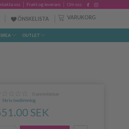
ntakta oss
Frakt og leverans
Om oss
VARUKORG
ÖNSKELISTA
SREA
OUTLET
0
anmeldelser
Skriv bedömning
551.00 SEK