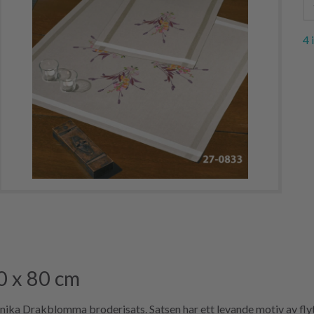
4 
0 x 80 cm
ika Drakblomma broderisats. Satsen har ett levande motiv av fly