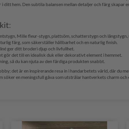
 i ditt hem. Den subtila balansen mellan detaljer och färg skapar e
kit:
ntstygn, Mille fleur-stygn, plattsöm, schatterstygn och långstygn,
turlig färg, som säkerställer hållbarhet och en naturlig finish.
é ger ditt broderi djup och livfullhet.
t gör det till en idealisk duk eller dekorativt element i hemmet.
ning, så du kan njuta av den färdiga produkten snabbt.
by; det är en inspirerande resa in i handarbetets värld, där du m
 som söker en meningsfull gåva som utstrålar hantverkets charm och 