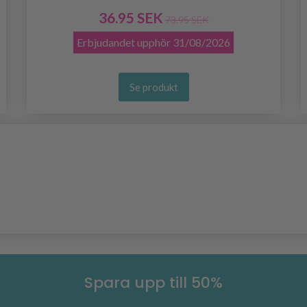
36.95 SEK
73.95 SEK
Erbjudandet upphör
31/08/2026
Se produkt
Spara upp till 50%