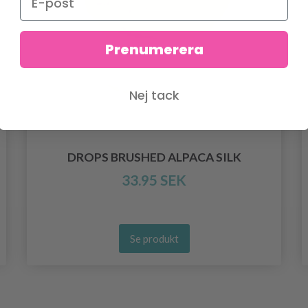
Prenumerera
Nej tack
DROPS BRUSHED ALPACA SILK
33.95 SEK
Se produkt