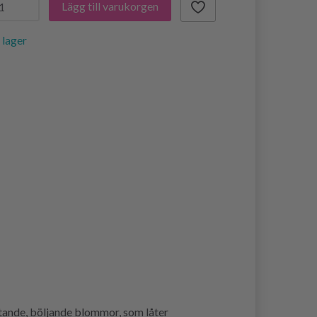
Lägg till varukorgen
i lager
tande, böljande blommor, som låter