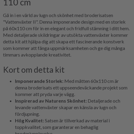
110 cm
Gå in i en värld av lugn och skönhet med broderisatsen
"Vattenväxter II". Denna imponerande design med en storlek
på 60x110 cm för in en elegant och fridfull stämning i ditt hem.
Med detaljerade skildringar av utsökta vattenväxter kommer
detta kit att hjälpa dig att skapa ett fascinerande konstverk
som kommer att fånga uppmärksamheten och ge dig många
timmars avkopplande kreativitet.
Kort om detta kit
Imponerande Storlek:
Med måtten 60x110 cm är
denna broderisats ett uppseendeväckande projekt som
kommer att pryda varje vägg.
Inspirerad av Naturens Skönhet:
Detaljerade och
levande vattenväxter skapar en känsla av lugn och
fördjupning.
Hög Kvalitet:
Satsen är tillverkad av material i
toppkvalitet, som garanterar en behaglig
broderiupplevelse.