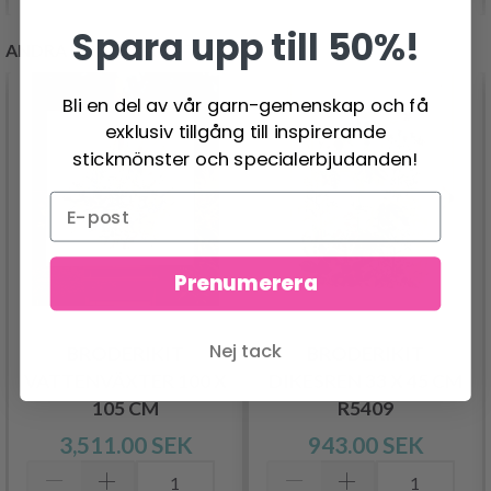
Spara upp till 50%!
ANDRA KUNDER KÖPTE
Bli en del av vår garn-gemenskap och få
exklusiv tillgång till inspirerande
stickmönster och specialerbjudanden!
Prenumerera
Nej tack
BRODERIKIT
BRODERIKIT
VATTENVÄXTER 100 X
DIKESREN 33 X 45 CM
105 CM
R5409
3,511.00 SEK
943.00 SEK