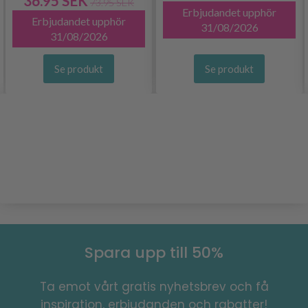
36.95 SEK
73.95 SEK
Erbjudandet upphör
Erbjudandet upphör
31/08/2026
31/08/2026
Se produkt
Se produkt
Spara upp till 50%
Ta emot vårt gratis nyhetsbrev och få
inspiration, erbjudanden och rabatter!