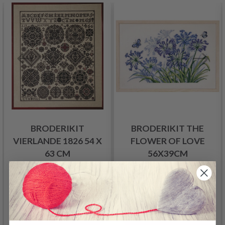
BRODERIKIT
BRODERIKIT THE
VIERLANDE 1826 54 X
FLOWER OF LOVE
63 CM
56X39CM
1,254.00 SEK
832.00 SEK
Lägg till varukorgen
Lägg till varukorgen