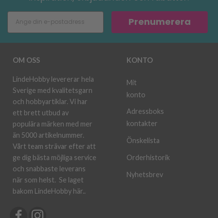
Prenumerera
OM OSS
KONTO
LindeHobby levererar hela
Mit
Sverige med kvalitetsgarn
konto
och hobbyartiklar. Vi har
Adressboks
ett brett utbud av
kontakter
populära märken med mer
än 5000 artikelnummer.
Önskelista
Vårt team strävar efter att
ge dig bästa möjliga service
Orderhistorik
och snabbaste leverans
Nyhetsbrev
när som helst.
Se laget
bakom LindeHobby här.
.