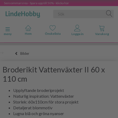
Sensommarsrea - Spara upp till 50% - klicka här
Ändra navigering
meny
Bilder
Broderikit Vattenväxter II 60 x
110 cm
Upplyftande broderiprojekt
Naturlig inspiration: Vattenväxter
Storlek: 60x110cm för stora projekt
Detaljerat blommotiv
Lugna blå och gröna nyanser