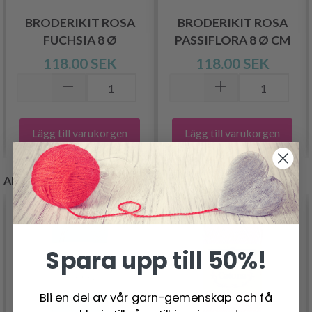
BRODERIKIT ROSA
BRODERIKIT ROSA
FUCHSIA 8 Ø
PASSIFLORA 8 Ø CM
118.00 SEK
118.00 SEK
Lägg till varukorgen
Lägg till varukorgen
ANDRA KUNDER KÖPTE
- 50%
- 19%
Spara upp till 50%!
Bli en del av vår garn-gemenskap och få