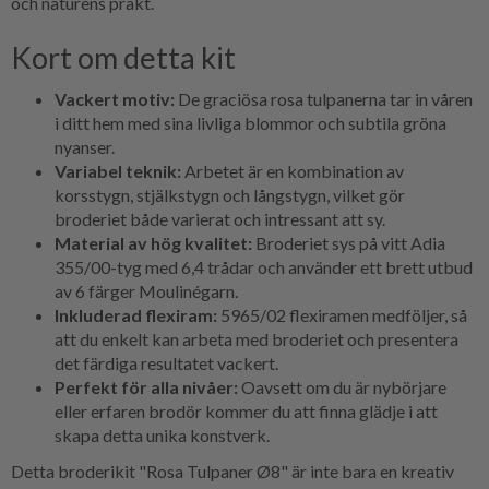
och naturens prakt.
Kort om detta kit
Vackert motiv:
De graciösa rosa tulpanerna tar in våren
i ditt hem med sina livliga blommor och subtila gröna
nyanser.
Variabel teknik:
Arbetet är en kombination av
korsstygn, stjälkstygn och långstygn, vilket gör
broderiet både varierat och intressant att sy.
Material av hög kvalitet:
Broderiet sys på vitt Adia
355/00-tyg med 6,4 trådar och använder ett brett utbud
av 6 färger Moulinégarn.
Inkluderad flexiram:
5965/02 flexiramen medföljer, så
att du enkelt kan arbeta med broderiet och presentera
det färdiga resultatet vackert.
Perfekt för alla nivåer:
Oavsett om du är nybörjare
eller erfaren brodör kommer du att finna glädje i att
skapa detta unika konstverk.
Detta broderikit "Rosa Tulpaner Ø8" är inte bara en kreativ