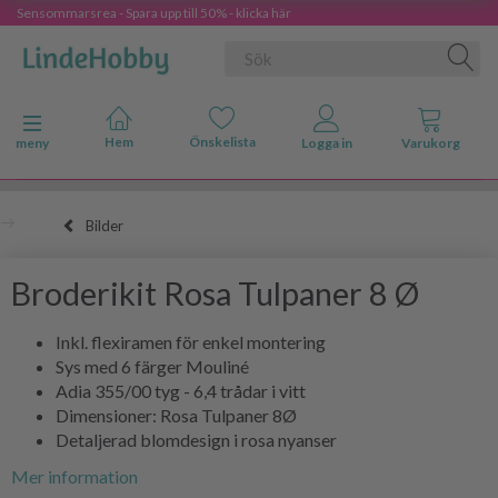
Sensommarsrea - Spara upp till 50% - klicka här
Ändra navigering
meny
Bilder
Broderikit Rosa Tulpaner 8 Ø
Inkl. flexiramen för enkel montering
Sys med 6 färger Mouliné
Adia 355/00 tyg - 6,4 trådar i vitt
Dimensioner: Rosa Tulpaner 8Ø
Detaljerad blomdesign i rosa nyanser
Mer information