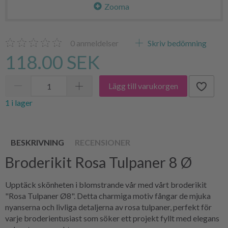
Zooma
0
anmeldelser
Skriv bedömning
118.00 SEK
Lägg till varukorgen
1 i lager
BESKRIVNING
RECENSIONER
Broderikit Rosa Tulpaner 8 Ø
Upptäck skönheten i blomstrande vår med vårt broderikit
"Rosa Tulpaner Ø8". Detta charmiga motiv fångar de mjuka
nyanserna och livliga detaljerna av rosa tulpaner, perfekt för
varje broderientusiast som söker ett projekt fyllt med elegans