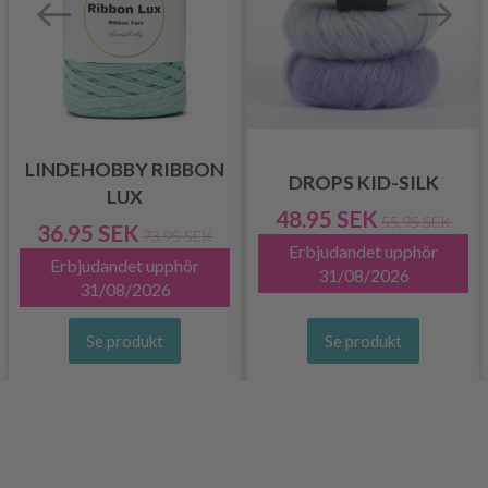
LINDEHOBBY RIBBON
DROPS KID-SILK
LUX
48.95 SEK
55.95 SEK
36.95 SEK
73.95 SEK
Erbjudandet upphör
Erbjudandet upphör
31/08/2026
31/08/2026
Se produkt
Se produkt