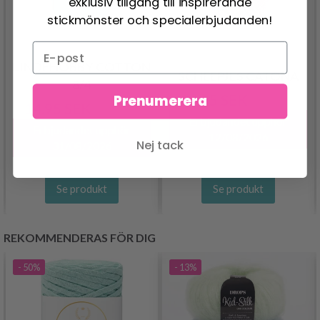
exklusiv tillgång till inspirerande
stickmönster och specialerbjudanden!
LINDEHOBBY COTTON
SCHEEPJES CATONA
8/4
24.95 SEK
Prenumerera
30.95 SEK
14.95 SEK
29.95 SEK
Erbjudandet upphör
Erbjudandet upphör
12/08/2026
Nej tack
31/08/2026
Se produkt
Se produkt
REKOMMENDERAS FÖR DIG
- 50%
- 13%