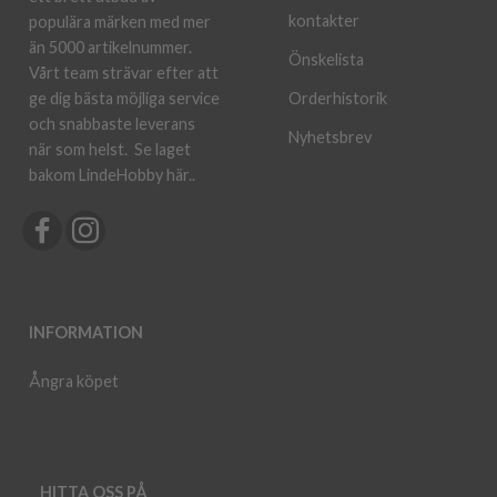
kontakter
populära märken med mer
än 5000 artikelnummer.
Önskelista
Vårt team strävar efter att
ge dig bästa möjliga service
Orderhistorik
och snabbaste leverans
Nyhetsbrev
när som helst.
Se laget
bakom LindeHobby här.
.
INFORMATION
Ångra köpet
HITTA OSS PÅ