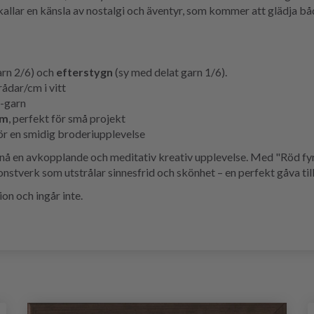
mkallar en känsla av nostalgi och äventyr, som kommer att glädja b
arn 2/6) och
efterstygn
(sy med delat garn 1/6).
ådar/cm i vitt
-garn
cm
, perfekt för små projekt
för en smidig broderiupplevelse
pnå en avkopplande och meditativ kreativ upplevelse. Med "Röd fyr
nstverk som utstrålar sinnesfrid och skönhet – en perfekt gåva till 
on och ingår inte.