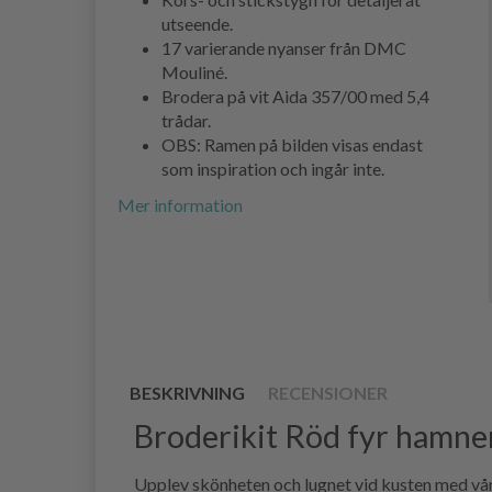
utseende.
17 varierande nyanser från DMC
Mouliné.
Brodera på vit Aida 357/00 med 5,4
trådar.
OBS: Ramen på bilden visas endast
som inspiration och ingår inte.
Mer information
BESKRIVNING
RECENSIONER
Broderikit Röd fyr hamne
Upplev skönheten och lugnet vid kusten med vårt