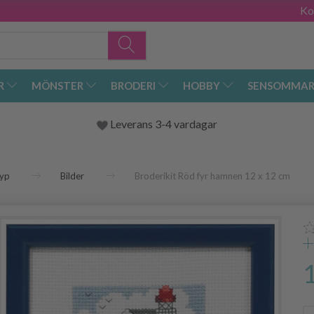
Ko
R
MÖNSTER
BRODERI
HOBBY
SENSOMMAR
Leverans 3-4 vardagar
yp
Bilder
Broderikit Röd fyr hamnen 12 x 12 cm