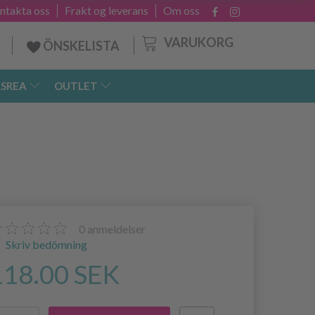
ntakta oss
Frakt og leverans
Om oss
VARUKORG
ÖNSKELISTA
SREA
OUTLET
0
anmeldelser
Skriv bedömning
118.00 SEK