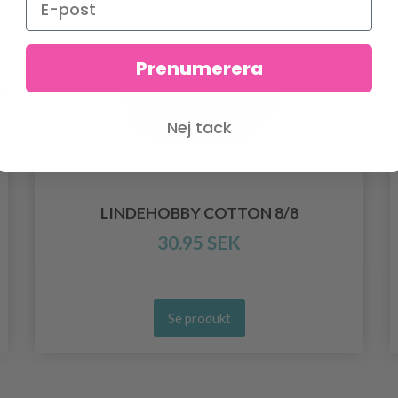
Prenumerera
Nej tack
LINDEHOBBY COTTON 8/8
30.95 SEK
Se produkt