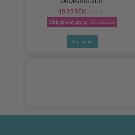
DROPS KID-SILK
48.95 SEK
55.95 SEK
Erbjudandet upphör
31/08/2026
Se produkt