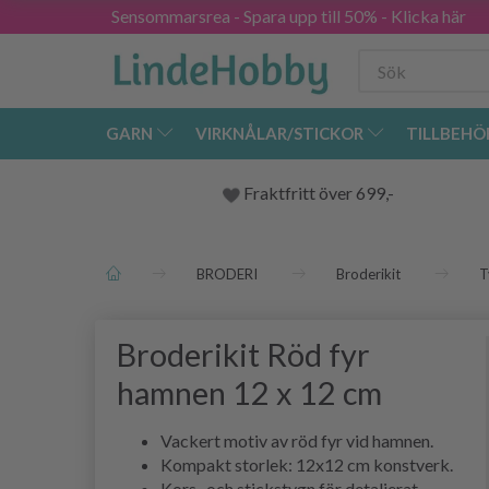
Sensommarsrea - Spara upp till 50% - Klicka här
GARN
VIRKNÅLAR/STICKOR
TILLBEHÖ
Fraktfritt över 699,-
BRODERI
Broderikit
T
Broderikit Röd fyr
hamnen 12 x 12 cm
Vackert motiv av röd fyr vid hamnen.
Kompakt storlek: 12x12 cm konstverk.
Kors- och stickstygn för detaljerat