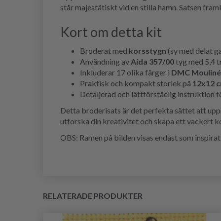
står majestätiskt vid en stilla hamn. Satsen fra
Kort om detta kit
Broderat med
korsstygn
(sy med delat g
Användning av
Aida 357/00
tyg med 5,4 tr
Inkluderar 17 olika färger i
DMC Mouliné
Praktisk och kompakt storlek på
12x12 
Detaljerad och lättförståelig instruktion 
Detta broderisats är det perfekta sättet att up
utforska din kreativitet och skapa ett vackert ko
OBS: Ramen på bilden visas endast som inspirati
RELATERADE PRODUKTER